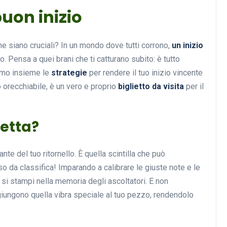
uon inizio
e siano cruciali? In un mondo dove tutti corrono,
un inizio
Musica
o. Pensa a quei brani che ti catturano subito: è tutto
remo insieme le
strategie
per rendere il tuo inizio vincente
o orecchiabile, è un vero e proprio
biglietto da visita
per il
fetta?
Musicoterapia: un
ante del tuo ritornello. È quella scintilla che può
approccio innovativo per l
 da classifica! Imparando a calibrare le giuste note e le
cura dei disturbi del sonno
 si stampi nella memoria degli ascoltatori. E non
giungono quella vibra speciale al tuo pezzo, rendendolo
18 Febbraio 2025