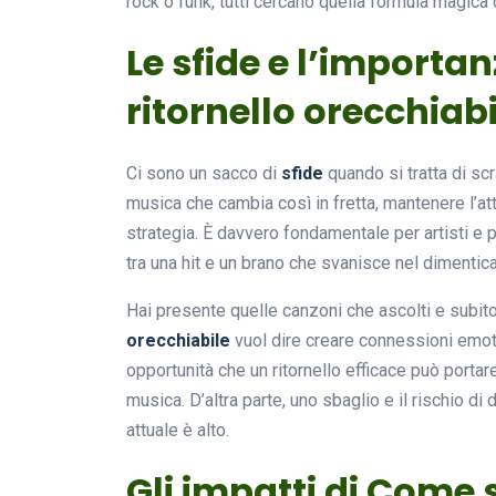
rock o funk, tutti cercano quella formula magica 
Le sfide e l’importa
ritornello orecchiabi
Ci sono un sacco di
sfide
quando si tratta di scr
musica che cambia così in fretta, mantenere l’at
strategia. È davvero fondamentale per artisti e p
tra una hit e un brano che svanisce nel dimentica
Hai presente quelle canzoni che ascolti e subito
orecchiabile
vuol dire creare connessioni emoti
opportunità che un ritornello efficace può portare:
musica. D’altra parte, uno sbaglio e il rischio d
attuale è alto.
Gli impatti di Come s