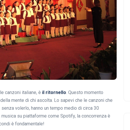
le canzoni italiane, è
il ritornello
. Questo momento
 della mente di chi ascolta. Lo sapevi che le canzoni che
are senza volerlo, hanno un tempo medio di circa 30
a musica su piattaforme come Spotify, la concorrenza è
secondi è fondamentale!