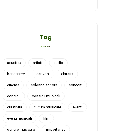
Tag
acustica
artisti
audio
benessere
canzoni
chitarra
cinema
colonna sonora
concerti
consigli
consigli musicali
creatività
cultura musicale
eventi
eventi musicali
film
genere musicale
importanza