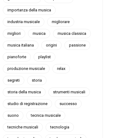
importanza della musica
industria musicale
migliorare
migliori
musica
musica classica
musica italiana
origini
passione
pianoforte
playlist
produzione musicale
relax
segreti
storia
storia della musica
strumenti musicali
studio di registrazione
successo
suono
tecnica musicale
tecniche musicali
tecnologia