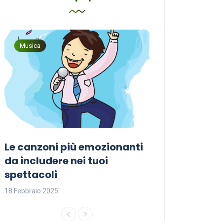
Musica
Musica
Le canzoni più emozionanti
Come sceglier
a
da includere nei tuoi
perfetta per i
spettacoli
18 Febbraio 2025
18 Febbraio 2025