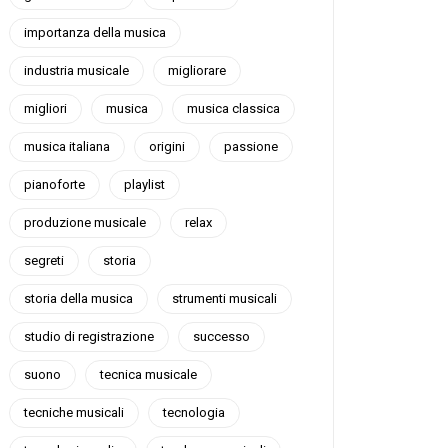
importanza della musica
industria musicale
migliorare
migliori
musica
musica classica
musica italiana
origini
passione
pianoforte
playlist
produzione musicale
relax
segreti
storia
storia della musica
strumenti musicali
studio di registrazione
successo
suono
tecnica musicale
tecniche musicali
tecnologia