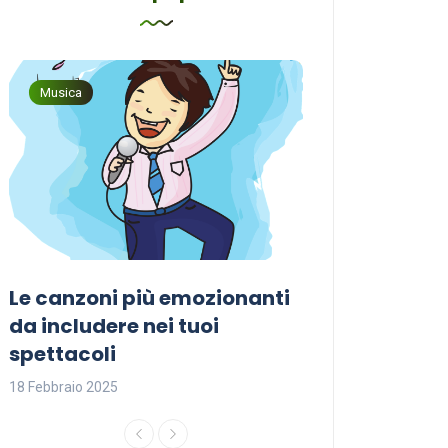
Musica
Musica
Le canzoni più emozionanti
Come sceglier
a
da includere nei tuoi
perfetta per i
spettacoli
18 Febbraio 2025
18 Febbraio 2025