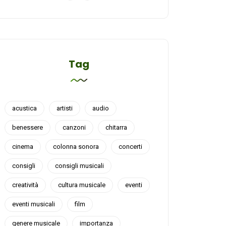
Tag
acustica
artisti
audio
benessere
canzoni
chitarra
cinema
colonna sonora
concerti
consigli
consigli musicali
creatività
cultura musicale
eventi
eventi musicali
film
genere musicale
importanza