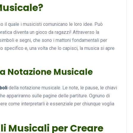
Musicale?
so il quale i musicisti comunicano le loro idee. Può
Musica
ratica diventa un gioco da ragazzi! Attraverso la
simboli e segni, che sono i mattoni fondamentali per
 specifico e, una volta che lo capisci, la musica si apre
lla Notazione Musicale
Musicoterapia: un
boli
della notazione musicale. Le note, le pause, le chiavi
approccio innovativo per l
he appariranno sulle pagine delle partiture. Ognuno di
cura dei disturbi del sonno
ere come interpretarli è essenziale per chiunque voglia
18 Febbraio 2025
lli Musicali per Creare