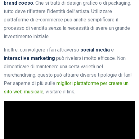
brand coeso
. Che si tratti di design grafico o di packaging,
tutto deve riflettere l’identità dell’artista. Utilizzare
piattaforme di e-commerce può anche semplificare il
processo di vendita senza la necessità di avere un grande
investimento iniziale.
Inoltre, coinvolgere i fan attraverso
social media
e
interactive marketing
può rivelarsi molto efficace. Non
dimenticare di mantenere una certa varietà nel
merchandising; questo può attrarre diverse tipologie di fan!
Per saperne di più sulle
migliori piattaforme per creare un
sito web musicale
, visitare il link.