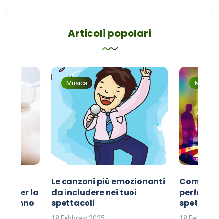
Articoli popolari
Musica
Musica
Le canzoni più emozionanti
Come sce
ivo per la
da includere nei tuoi
perfetta p
del sonno
spettacoli
spettacol
18 Febbraio 2025
18 Febbraio