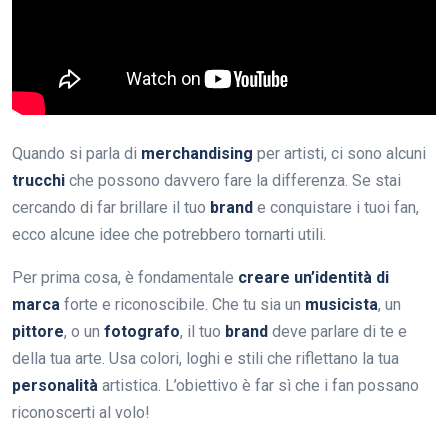
Quando si parla di
merchandising
per artisti, ci sono alcuni
trucchi
che possono davvero fare la differenza. Se stai
cercando di far brillare il tuo
brand
e conquistare i tuoi fan,
ecco alcune idee che potrebbero tornarti utili.
Per prima cosa, è fondamentale
creare un’identità di
marca
forte e riconoscibile. Che tu sia un
musicista
, un
pittore
, o un
fotografo
, il tuo
brand
deve parlare di te e
della tua arte. Usa colori, loghi e stili che riflettano la tua
personalità
artistica. L’obiettivo è far sì che i fan possano
riconoscerti al volo!