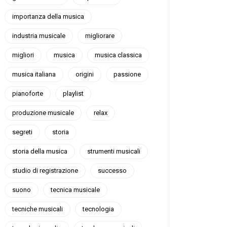
importanza della musica
industria musicale
migliorare
migliori
musica
musica classica
musica italiana
origini
passione
pianoforte
playlist
produzione musicale
relax
segreti
storia
storia della musica
strumenti musicali
studio di registrazione
successo
suono
tecnica musicale
tecniche musicali
tecnologia