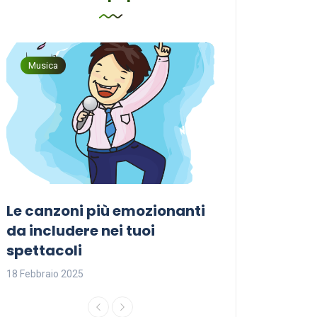
Musica
Musica
Le canzoni più emozionanti
Come sceglier
a
da includere nei tuoi
perfetta per i
spettacoli
18 Febbraio 2025
18 Febbraio 2025