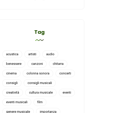
Tag
acustica
artisti
audio
benessere
canzoni
chitarra
cinema
colonna sonora
concerti
consigli
consigli musicali
creatività
cultura musicale
eventi
eventi musicali
film
genere musicale
importanza