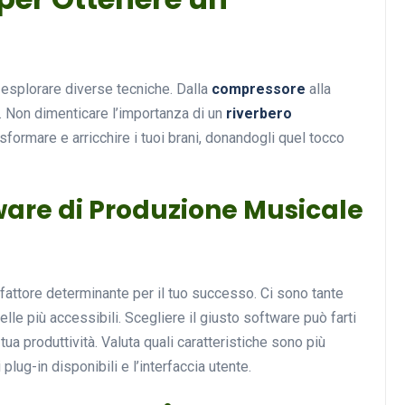
Musica
d esplorare diverse tecniche. Dalla
compressore
alla
o. Non dimenticare l’importanza di un
riverbero
formare e arricchire i tuoi brani, donandogli quel tocco
ware di Produzione Musicale
Musicoterapia: un
approccio innovativo per l
 fattore determinante per il tuo successo. Ci sono tante
cura dei disturbi del sonno
lle più accessibili. Scegliere il giusto software può farti
a produttività. Valuta quali caratteristiche sono più
18 Febbraio 2025
 i plug-in disponibili e l’interfaccia utente.