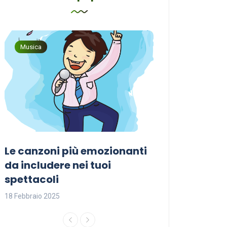
Musica
Musica
Le canzoni più emozionanti
Come sceglier
a
da includere nei tuoi
perfetta per i
spettacoli
18 Febbraio 2025
18 Febbraio 2025