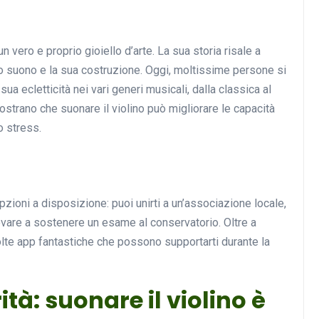
 vero e proprio gioiello d’arte. La sua storia risale a
Musica
uo suono e la sua costruzione. Oggi, moltissime persone si
ua ecletticità nei vari generi musicali, dalla classica al
mostrano che suonare il violino può migliorare le capacità
o stress.
opzioni a disposizione: puoi unirti a un’associazione locale,
Musicoterapia: un
vare a sostenere un esame al conservatorio. Oltre a
approccio innovativo per l
olte app fantastiche che possono supportarti durante la
cura dei disturbi del sonno
18 Febbraio 2025
tà: suonare il violino è