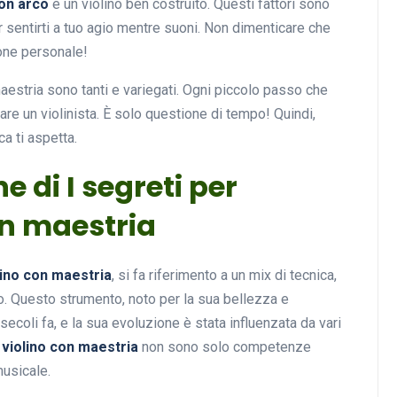
on arco
e un violino ben costruito. Questi fattori sono
r sentirti a tuo agio mentre suoni. Non dimenticare che
one personale!
maestria sono tanti e variegati. Ogni piccolo passo che
tare un violinista. È solo questione di tempo! Quindi,
ca ti aspetta.
e di I segreti per
on maestria
olino con maestria
, si fa riferimento a un mix di tecnica,
o. Questo strumento, noto per la sua bellezza e
ecoli fa, e la sua evoluzione è stata influenzata da vari
l violino con maestria
non sono solo competenze
musicale.