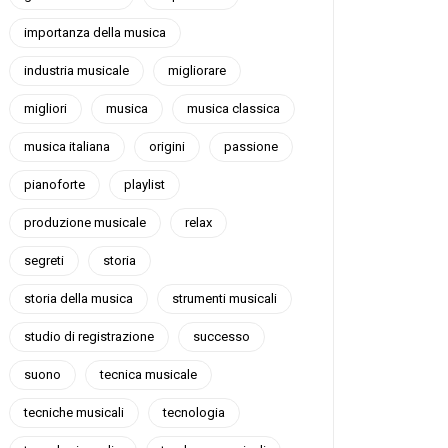
importanza della musica
industria musicale
migliorare
migliori
musica
musica classica
musica italiana
origini
passione
pianoforte
playlist
produzione musicale
relax
segreti
storia
storia della musica
strumenti musicali
studio di registrazione
successo
suono
tecnica musicale
tecniche musicali
tecnologia