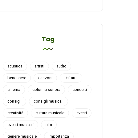
Tag
acustica
artisti
audio
benessere
canzoni
chitarra
cinema
colonna sonora
concerti
consigli
consigli musicali
creatività
cultura musicale
eventi
eventi musicali
film
genere musicale
importanza