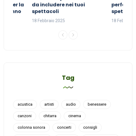
ivo per la
da includere nei tuoi
perfetta p
del sonno
spettacoli
spettacol
18 Febbraio 2025
18 Febbraio
Tag
acustica
artisti
audio
benessere
canzoni
chitarra
cinema
colonna sonora
concerti
consigli