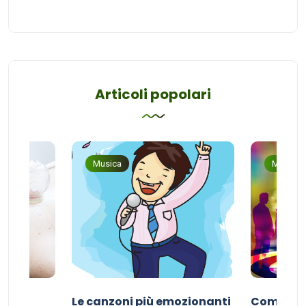
Articoli popolari
Musica
Musica
Le canzoni più emozionanti
Come sce