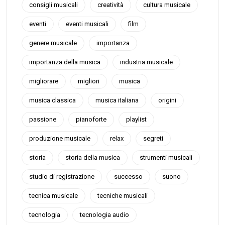
consigli musicali
creatività
cultura musicale
eventi
eventi musicali
film
genere musicale
importanza
importanza della musica
industria musicale
migliorare
migliori
musica
musica classica
musica italiana
origini
passione
pianoforte
playlist
produzione musicale
relax
segreti
storia
storia della musica
strumenti musicali
studio di registrazione
successo
suono
tecnica musicale
tecniche musicali
tecnologia
tecnologia audio