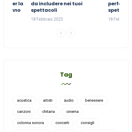
ivo per la
da includere nei tuoi
perfetta p
del sonno
spettacoli
spettacol
18 Febbraio 2025
18 Febbraio
Tag
acustica
artisti
audio
benessere
canzoni
chitarra
cinema
colonna sonora
concerti
consigli