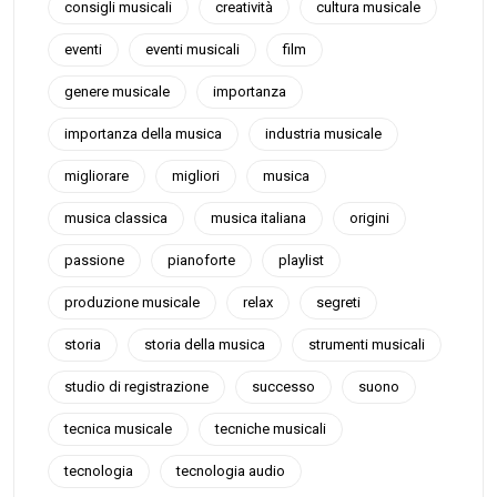
consigli musicali
creatività
cultura musicale
eventi
eventi musicali
film
genere musicale
importanza
importanza della musica
industria musicale
migliorare
migliori
musica
musica classica
musica italiana
origini
passione
pianoforte
playlist
produzione musicale
relax
segreti
storia
storia della musica
strumenti musicali
studio di registrazione
successo
suono
tecnica musicale
tecniche musicali
tecnologia
tecnologia audio