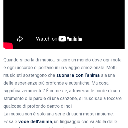
Quando si parla di musica, si apre un mondo dove ogni nota
e ogni accordo ci portano in un viaggio emozionale. Molti
musicisti sostengono che
suonare con l’anima
sia una
delle esperienze più profonde e autentiche. Ma cosa
significa veramente? È come se, attraverso le corde di uno
strumento o le parole di una canzone, si riuscisse a toccare
qualcosa di profondo dentro di noi.
La musica non è solo una serie di suoni messi insieme.
Essa è
voce dell’anima
, un linguaggio che va aldilà delle