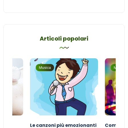
Articoli popolari
Musica
Musica
Le canzoni più emozionanti
Come sce