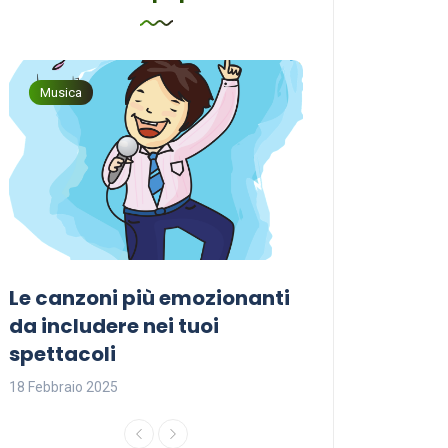
Musica
Musica
Le canzoni più emozionanti
Come sceglier
a
da includere nei tuoi
perfetta per i
spettacoli
18 Febbraio 2025
18 Febbraio 2025