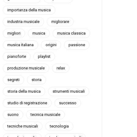
importanza della musica
industria musicale
migliorare
migliori
musica
musica classica
musica italiana
origini
passione
pianoforte
playlist
produzione musicale
relax
segreti
storia
storia della musica
strumenti musicali
studio di registrazione
successo
suono
tecnica musicale
tecniche musicali
tecnologia