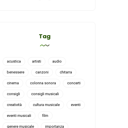
Tag
acustica
artisti
audio
benessere
canzoni
chitarra
cinema
colonna sonora
concerti
consigli
consigli musicali
creatività
cultura musicale
eventi
eventi musicali
film
genere musicale
importanza