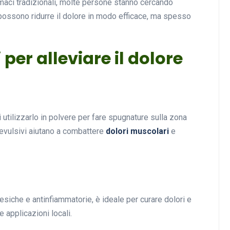
farmaci tradizionali, molte persone stanno cercando
i possono ridurre il dolore in modo efficace, ma spesso
Musica
 per alleviare il dolore
utilizzarlo in polvere per fare spugnature sulla zona
 revulsivi aiutano a combattere
dolori muscolari
e
Musicoterapia: un
approccio innovativo per l
cura dei disturbi del sonno
18 Febbraio 2025
esiche e antinfiammatorie, è ideale per curare dolori e
 applicazioni locali.