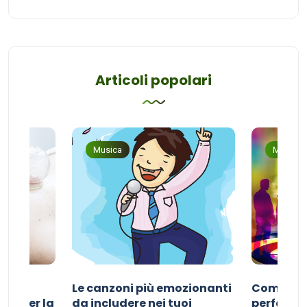
Articoli popolari
Musica
Musica
Le canzoni più emozionanti
Come sce
ivo per la
da includere nei tuoi
perfetta p