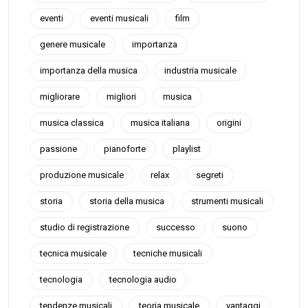
eventi
eventi musicali
film
genere musicale
importanza
importanza della musica
industria musicale
migliorare
migliori
musica
musica classica
musica italiana
origini
passione
pianoforte
playlist
produzione musicale
relax
segreti
storia
storia della musica
strumenti musicali
studio di registrazione
successo
suono
tecnica musicale
tecniche musicali
tecnologia
tecnologia audio
tendenze musicali
teoria musicale
vantaggi