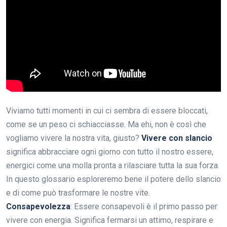
Viviamo tutti momenti in cui ci sembra di essere bloccati,
come se un peso ci schiacciasse. Ma ehi, non è così che
vogliamo vivere la nostra vita, giusto?
Vivere con slancio
significa abbracciare ogni giorno con tutto il nostro essere,
energici come una molla pronta a rilasciare tutta la sua forza.
In questo glossario esploreremo bene il potere dello slancio
e di come può trasformare le nostre vite.
Consapevolezza
: Essere consapevoli è il primo passo per
vivere con energia. Significa fermarsi un attimo, respirare e