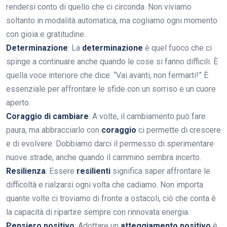
rendersi conto di quello che ci circonda. Non viviamo
soltanto in modalità automatica, ma cogliamo ogni momento
con gioia e gratitudine.
Determinazione
: La
determinazione
è quel fuoco che ci
spinge a continuare anche quando le cose si fanno difficili. È
quella voce interiore che dice: “Vai avanti, non fermarti!” È
essenziale per affrontare le sfide con un sorriso e un cuore
aperto.
Coraggio di cambiare
: A volte, il cambiamento può fare
paura, ma abbracciarlo con
coraggio
ci permette di crescere
e di evolvere. Dobbiamo darci il permesso di sperimentare
nuove strade, anche quando il cammino sembra incerto.
Resilienza
: Essere
resilienti
significa saper affrontare le
difficoltà e rialzarsi ogni volta che cadiamo. Non importa
quante volte ci troviamo di fronte a ostacoli, ciò che conta è
la capacità di ripartire sempre con rinnovata energia.
Pensiero positivo
: Adottare un
atteggiamento positivo
è