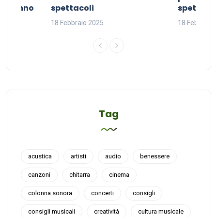
del sonno
spettacoli
spettacol
18 Febbraio 2025
18 Febbraio
Tag
acustica
artisti
audio
benessere
canzoni
chitarra
cinema
colonna sonora
concerti
consigli
consigli musicali
creatività
cultura musicale