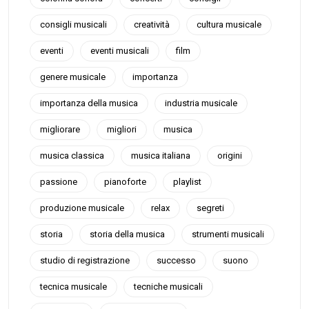
consigli musicali
creatività
cultura musicale
eventi
eventi musicali
film
genere musicale
importanza
importanza della musica
industria musicale
migliorare
migliori
musica
musica classica
musica italiana
origini
passione
pianoforte
playlist
produzione musicale
relax
segreti
storia
storia della musica
strumenti musicali
studio di registrazione
successo
suono
tecnica musicale
tecniche musicali