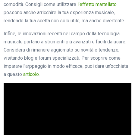
comodità. Consigli come utilizzare
l’effetto martellato
possono anche arricchire la tua esperienza musicale,
rendendo la tua scelta non solo utile, ma anche divertente.
Infine, le innovazioni recenti nel campo della tecnologia
musicale portano a strumenti più avanzati e facili da usare.
Considera di rimanere aggiornato su novità e tendenze,
visitando blog e forum specializzati. Per scoprire come
imparare l’arppeggio in modo efficace, puoi dare un’occhiata
a questo
articolo
.