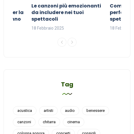
Le canzoni più emozionanti
Come sce
ivo per la
da includere nei tuoi
perfetta p
del sonno
spettacoli
spettacol
18 Febbraio 2025
18 Febbraio
Tag
acustica
artisti
audio
benessere
canzoni
chitarra
cinema
colonna sonora
concerti
consigli