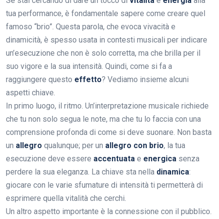
Se stai cercando di dare un tocco di
vitalità
e
energia
alla
tua performance, è fondamentale sapere come creare quel
famoso “brio”. Questa parola, che evoca vivacità e
dinamicità, è spesso usata in contesti musicali per indicare
un’esecuzione che non è solo corretta, ma che brilla per il
suo vigore e la sua intensità. Quindi, come si fa a
raggiungere questo
effetto
? Vediamo insieme alcuni
aspetti chiave.
In primo luogo, il ritmo. Un’interpretazione musicale richiede
che tu non solo segua le note, ma che tu lo faccia con una
comprensione profonda di come si deve suonare. Non basta
un
allegro
qualunque; per un
allegro con brio
, la tua
esecuzione deve essere
accentuata
e
energica
senza
perdere la sua eleganza. La chiave sta nella
dinamica
:
giocare con le varie sfumature di intensità ti permetterà di
esprimere quella vitalità che cerchi.
Un altro aspetto importante è la connessione con il pubblico.