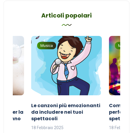
Articoli popolari
Musica
Musica
Le canzoni più emozionanti
Come sce
ivo per la
da includere nei tuoi
perfetta p
del sonno
spettacoli
spettacol
18 Febbraio 2025
18 Febbraio