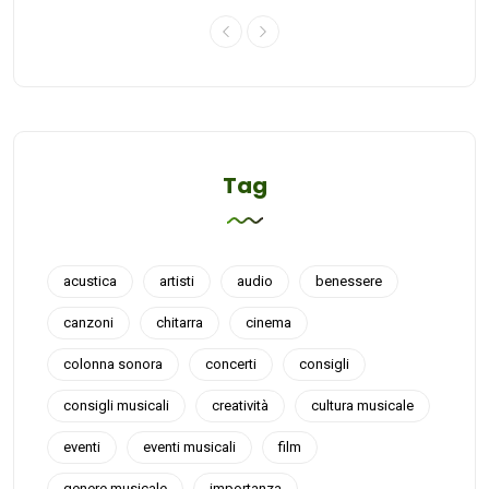
Tag
acustica
artisti
audio
benessere
canzoni
chitarra
cinema
colonna sonora
concerti
consigli
consigli musicali
creatività
cultura musicale
eventi
eventi musicali
film
genere musicale
importanza