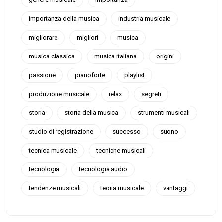
importanza della musica
industria musicale
migliorare
migliori
musica
musica classica
musica italiana
origini
passione
pianoforte
playlist
produzione musicale
relax
segreti
storia
storia della musica
strumenti musicali
studio di registrazione
successo
suono
tecnica musicale
tecniche musicali
tecnologia
tecnologia audio
tendenze musicali
teoria musicale
vantaggi