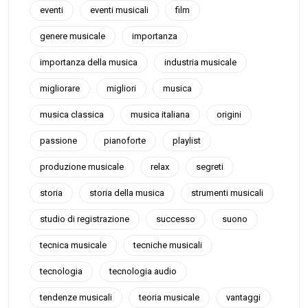
eventi
eventi musicali
film
genere musicale
importanza
importanza della musica
industria musicale
migliorare
migliori
musica
musica classica
musica italiana
origini
passione
pianoforte
playlist
produzione musicale
relax
segreti
storia
storia della musica
strumenti musicali
studio di registrazione
successo
suono
tecnica musicale
tecniche musicali
tecnologia
tecnologia audio
tendenze musicali
teoria musicale
vantaggi