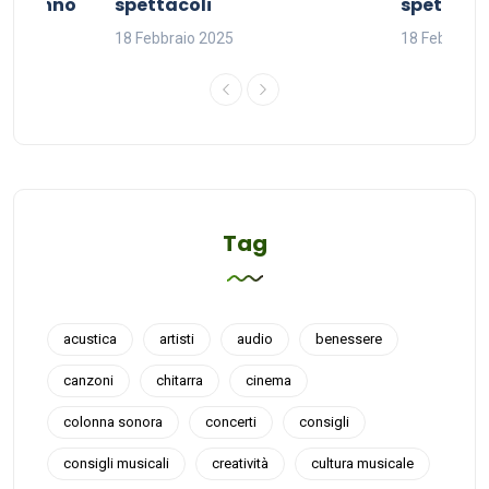
del sonno
spettacoli
spettacol
18 Febbraio 2025
18 Febbraio
Tag
acustica
artisti
audio
benessere
canzoni
chitarra
cinema
colonna sonora
concerti
consigli
consigli musicali
creatività
cultura musicale