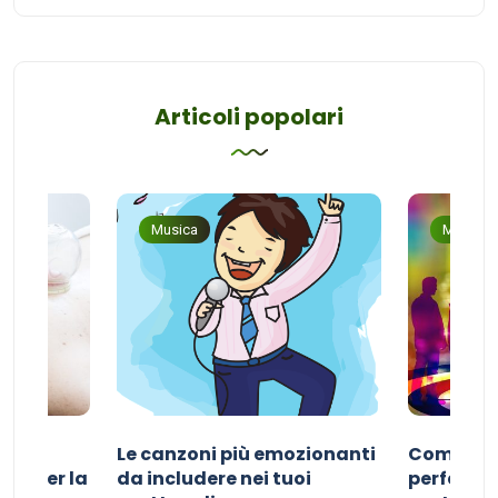
Articoli popolari
Musica
Musica
Le canzoni più emozionanti
Come sce
ivo per la
da includere nei tuoi
perfetta p