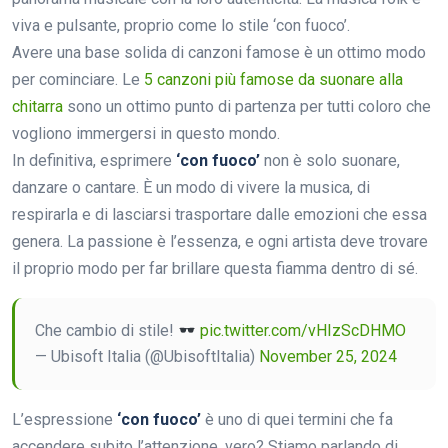
viva e pulsante, proprio come lo stile ‘con fuoco’.
Avere una base solida di canzoni famose è un ottimo modo
per cominciare. Le
5 canzoni più famose da suonare alla
chitarra
sono un ottimo punto di partenza per tutti coloro che
vogliono immergersi in questo mondo.
In definitiva, esprimere
‘con fuoco’
non è solo suonare,
danzare o cantare. È un modo di vivere la musica, di
respirarla e di lasciarsi trasportare dalle emozioni che essa
genera. La passione è l’essenza, e ogni artista deve trovare
il proprio modo per far brillare questa fiamma dentro di sé.
Che cambio di stile!
pic.twitter.com/vHIzScDHMO
— Ubisoft Italia (@UbisoftItalia)
November 25, 2024
L’espressione
‘con fuoco’
è uno di quei termini che fa
accendere subito l’attenzione, vero? Stiamo parlando di