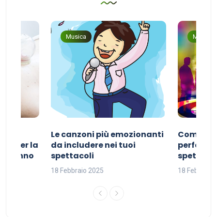
Musica
Musica
Le canzoni più emozionanti
Come sce
ivo per la
da includere nei tuoi
perfetta p
del sonno
spettacoli
spettacol
18 Febbraio 2025
18 Febbraio