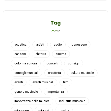
Tag
acustica
artisti
audio
benessere
canzoni
chitarra
cinema
colonna sonora
concerti
consigli
consigli musicali
creatività
cultura musicale
eventi
eventi musicali
film
genere musicale
importanza
importanza della musica
industria musicale
migliorare
migliori
musica