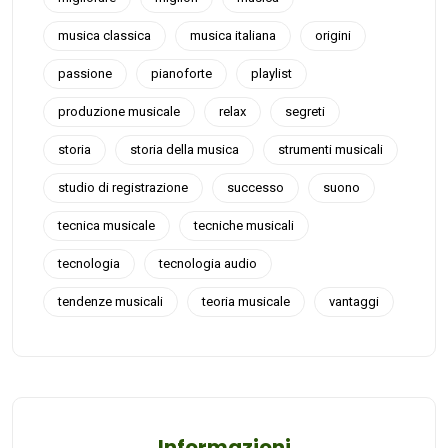
musica classica
musica italiana
origini
passione
pianoforte
playlist
produzione musicale
relax
segreti
storia
storia della musica
strumenti musicali
studio di registrazione
successo
suono
tecnica musicale
tecniche musicali
tecnologia
tecnologia audio
tendenze musicali
teoria musicale
vantaggi
Informazioni