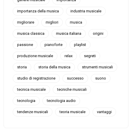
importanza della musica
industria musicale
migliorare
migliori
musica
musica classica
musica italiana
origini
passione
pianoforte
playlist
produzione musicale
relax
segreti
storia
storia della musica
strumenti musicali
studio di registrazione
successo
suono
tecnica musicale
tecniche musicali
tecnologia
tecnologia audio
tendenze musicali
teoria musicale
vantaggi