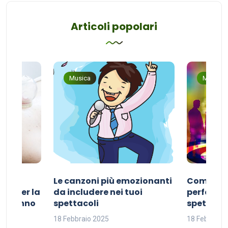
Articoli popolari
Musica
Musica
Le canzoni più emozionanti
Come sce
ivo per la
da includere nei tuoi
perfetta p
del sonno
spettacoli
spettacol
18 Febbraio 2025
18 Febbraio