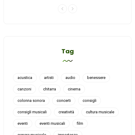
Tag
acustica
artisti
audio
benessere
canzoni
chitarra
cinema
colonna sonora
concerti
consigli
consigli musicali
creatività
cultura musicale
eventi
eventi musicali
film
genere musicale
importanza