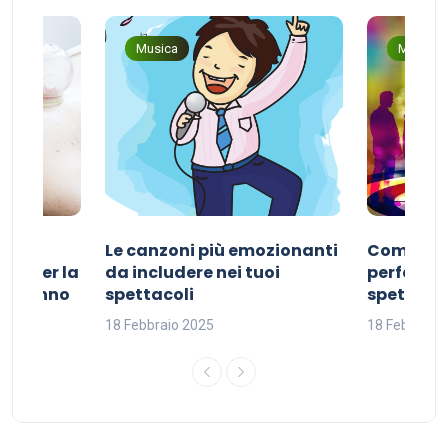
Musica
Musica
Le canzoni più emozionanti
Come sce
ivo per la
da includere nei tuoi
perfetta p
del sonno
spettacoli
spettacol
18 Febbraio 2025
18 Febbraio