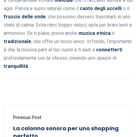
è fondamentale trovare
melodie
che ti facciano sentire a tuo
agio. Pensa a suoni naturali come il
canto degli uccelli
o il
fruscio delle onde
, che possono davvero trascinarti in uno
stato di calma. Evita ritmi troppo veloci; opta per brani lenti e
armoniosi. Se ti piace, prova anche
musica etnica
o
tradizionale
, che offre un tocco unico. In fondo, l’importante
è che la musica parli al tuo cuore e ti aiuti a
connetterti
profondamente con te stesso, creando uno spazio di
tranquillità
.
Previous Post
La colonna sonora per uno shopping
perfetto