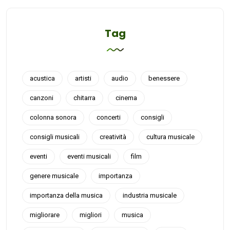
Tag
acustica
artisti
audio
benessere
canzoni
chitarra
cinema
colonna sonora
concerti
consigli
consigli musicali
creatività
cultura musicale
eventi
eventi musicali
film
genere musicale
importanza
importanza della musica
industria musicale
migliorare
migliori
musica