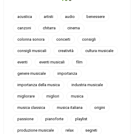
acustica
artisti
audio
benessere
canzoni
chitarra
cinema
colonna sonora
concerti
consigli
consigli musicali
creatività
cultura musicale
eventi
eventi musicali
film
genere musicale
importanza
importanza della musica
industria musicale
migliorare
migliori
musica
musica classica
musica italiana
origini
passione
pianoforte
playlist
produzione musicale
relax
segreti