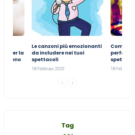
Le canzoni più emozionanti
Come sce
ivo per la
da includere nei tuoi
perfetta p
del sonno
spettacoli
spettacol
18 Febbraio 2025
18 Febbraio
Tag