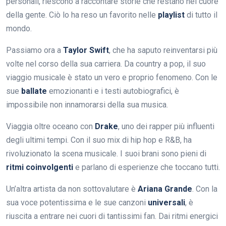
personali, riescono a raccontare storie che restano nel cuore
della gente. Ciò lo ha reso un favorito nelle
playlist
di tutto il
mondo.
Passiamo ora a
Taylor Swift
, che ha saputo reinventarsi più
volte nel corso della sua carriera. Da country a pop, il suo
viaggio musicale è stato un vero e proprio fenomeno. Con le
sue
ballate
emozionanti e i testi autobiografici, è
impossibile non innamorarsi della sua musica.
Viaggia oltre oceano con
Drake
, uno dei rapper più influenti
degli ultimi tempi. Con il suo mix di hip hop e R&B, ha
rivoluzionato la scena musicale. I suoi brani sono pieni di
ritmi coinvolgenti
e parlano di esperienze che toccano tutti.
Un’altra artista da non sottovalutare è
Ariana Grande
. Con la
sua voce potentissima e le sue canzoni
universali
, è
riuscita a entrare nei cuori di tantissimi fan. Dai ritmi energici