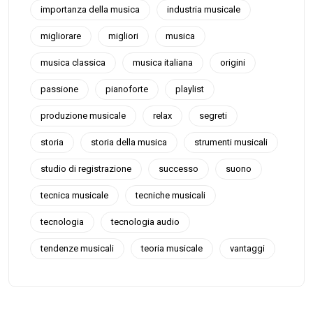
importanza della musica
industria musicale
migliorare
migliori
musica
musica classica
musica italiana
origini
passione
pianoforte
playlist
produzione musicale
relax
segreti
storia
storia della musica
strumenti musicali
studio di registrazione
successo
suono
tecnica musicale
tecniche musicali
tecnologia
tecnologia audio
tendenze musicali
teoria musicale
vantaggi