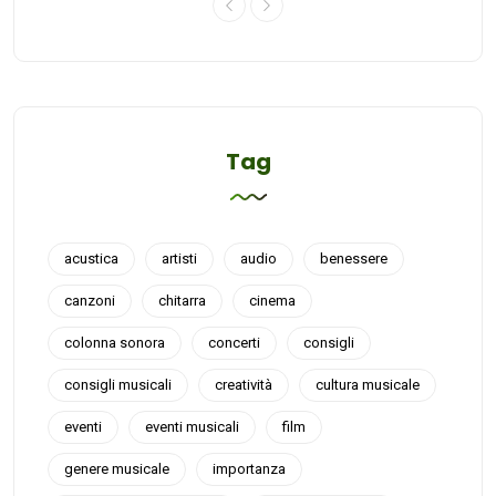
Tag
acustica
artisti
audio
benessere
canzoni
chitarra
cinema
colonna sonora
concerti
consigli
consigli musicali
creatività
cultura musicale
eventi
eventi musicali
film
genere musicale
importanza