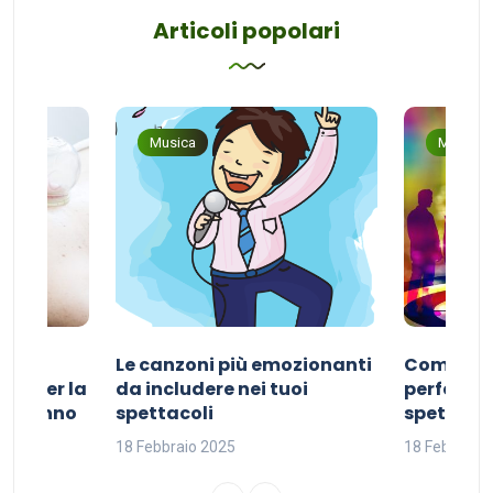
Articoli popolari
Musica
Musica
Le canzoni più emozionanti
Come sce
ivo per la
da includere nei tuoi
perfetta p
del sonno
spettacoli
spettacol
18 Febbraio 2025
18 Febbraio