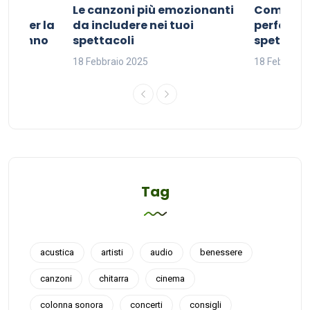
Le canzoni più emozionanti
Come sce
ivo per la
da includere nei tuoi
perfetta p
del sonno
spettacoli
spettacol
18 Febbraio 2025
18 Febbraio
Tag
acustica
artisti
audio
benessere
canzoni
chitarra
cinema
colonna sonora
concerti
consigli