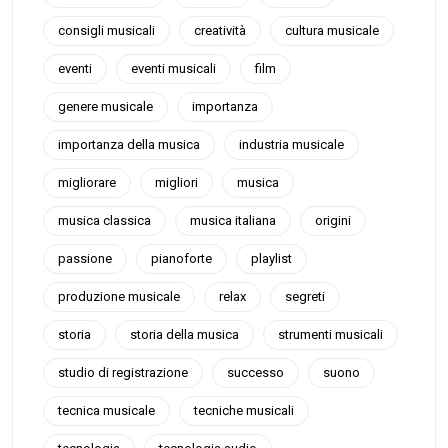
consigli musicali
creatività
cultura musicale
eventi
eventi musicali
film
genere musicale
importanza
importanza della musica
industria musicale
migliorare
migliori
musica
musica classica
musica italiana
origini
passione
pianoforte
playlist
produzione musicale
relax
segreti
storia
storia della musica
strumenti musicali
studio di registrazione
successo
suono
tecnica musicale
tecniche musicali