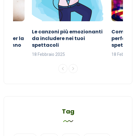
Le canzoni più emozionanti
Come sce
ivo per la
da includere nei tuoi
perfetta p
del sonno
spettacoli
spettacol
18 Febbraio 2025
18 Febbraio
Tag