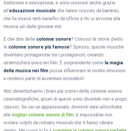
tradizione e innovazione, e sono cresciuti anche grazie
all’
educazione musicale
che hanno ricevuto da bambini,
che ha invece tanti benefici da offrire a chi si avvicina alla
musica sin dalla giovane età.
E che dire delle
colonne sonore
? Conosci le storie dietro
le
colonne sonore più famose
? Spesso, queste musiche
diventano protagoniste tra i protagonisti, creando
un’atmosfera unica nei film. È sorprendente come
la magia
della musica nei film
possa influenzare le nostre emozioni
e renderci parte di avventure incredibili!
Non dimentichiamo i brani più iconici delle colonne sonore
cinematografiche; alcuni di questi sono diventati veri e propri
classici. Se sei un appassionato, dovresti dare un’occhiata
alle
migliori colonne sonore di film
: è impossibile non
restare colpiti da richiami musicali che ti fanno vibrare
dentro. Ma come si fa a
scegliere la colonna sonora perfetta