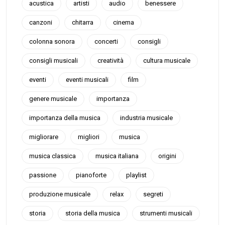
acustica
artisti
audio
benessere
canzoni
chitarra
cinema
colonna sonora
concerti
consigli
consigli musicali
creatività
cultura musicale
eventi
eventi musicali
film
genere musicale
importanza
importanza della musica
industria musicale
migliorare
migliori
musica
musica classica
musica italiana
origini
passione
pianoforte
playlist
produzione musicale
relax
segreti
storia
storia della musica
strumenti musicali