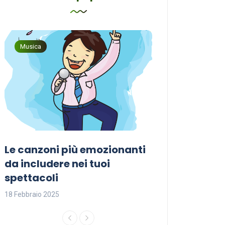
Musica
Musica
Le canzoni più emozionanti
Come sceglier
a
da includere nei tuoi
perfetta per i
spettacoli
18 Febbraio 2025
18 Febbraio 2025