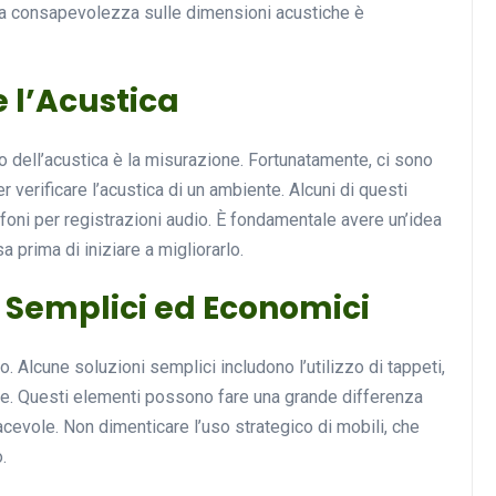
, la consapevolezza sulle dimensioni acustiche è
 l’Acustica
Musica
o dell’acustica è la misurazione. Fortunatamente, ci sono
 verificare l’acustica di un ambiente. Alcuni di questi
oni per registrazioni audio. È fondamentale avere un’idea
 prima di iniziare a migliorarlo.
 Semplici ed Economici
Musicoterapia: un
approccio innovativo per l
 Alcune soluzioni semplici includono l’utilizzo di tappeti,
cura dei disturbi del sonno
te. Questi elementi possono fare una grande differenza
iacevole. Non dimenticare l’uso strategico di mobili, che
18 Febbraio 2025
.