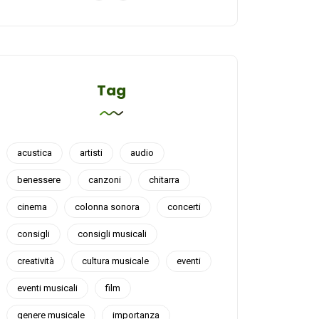
Tag
acustica
artisti
audio
benessere
canzoni
chitarra
cinema
colonna sonora
concerti
consigli
consigli musicali
creatività
cultura musicale
eventi
eventi musicali
film
genere musicale
importanza