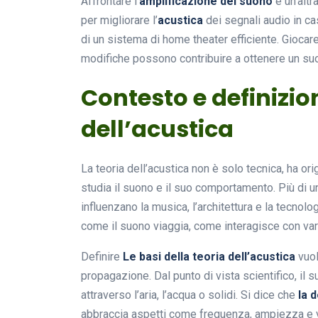
Affrontare l’
amplificazione del suono
è un’altr
per migliorare l’
acustica
dei segnali audio in cas
di un sistema di home theater efficiente. Giocar
modifiche possono contribuire a ottenere un suo
Contesto e definizion
dell’acustica
La teoria dell’acustica non è solo tecnica, ha ori
studia il suono e il suo comportamento. Più di u
influenzano la musica, l’architettura e la tecnolo
come il suono viaggia, come interagisce con var
Definire
Le basi della teoria dell’acustica
vuol
propagazione. Dal punto di vista scientifico, 
attraverso l’aria, l’acqua o solidi. Si dice che
la 
abbraccia aspetti come frequenza, ampiezza e v