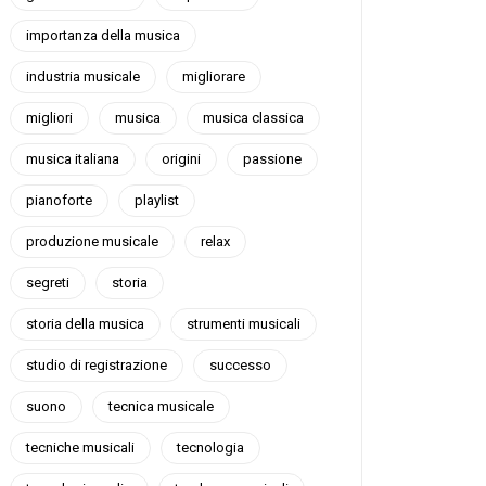
importanza della musica
industria musicale
migliorare
migliori
musica
musica classica
musica italiana
origini
passione
pianoforte
playlist
produzione musicale
relax
segreti
storia
storia della musica
strumenti musicali
studio di registrazione
successo
suono
tecnica musicale
tecniche musicali
tecnologia