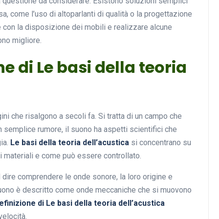
a questione da considerare. Esistono soluzioni semplici
a, come l’uso di altoparlanti di qualità o la progettazione
e con la disposizione dei mobili e realizzare alcune
no migliore.
e di Le basi della teoria
gini che risalgono a secoli fa. Si tratta di un campo che
n semplice rumore, il suono ha aspetti scientifici che
gia.
Le basi della teoria dell’acustica
si concentrano su
i materiali e come può essere controllato.
 dire comprendere le onde sonore, la loro origine e
il suono è descritto come onde meccaniche che si muovono
definizione di Le basi della teoria dell’acustica
elocità.