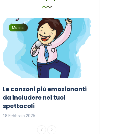
Musica
Musica
Le canzoni più emozionanti
Come sceglier
a
da includere nei tuoi
perfetta per i
spettacoli
18 Febbraio 2025
18 Febbraio 2025