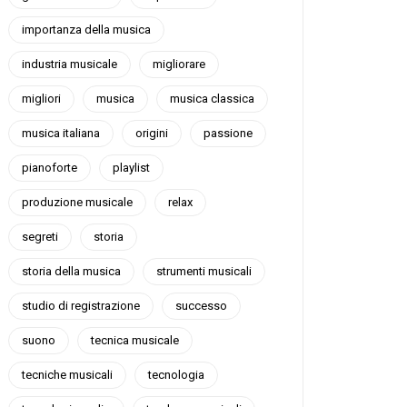
importanza della musica
industria musicale
migliorare
migliori
musica
musica classica
musica italiana
origini
passione
pianoforte
playlist
produzione musicale
relax
segreti
storia
storia della musica
strumenti musicali
studio di registrazione
successo
suono
tecnica musicale
tecniche musicali
tecnologia