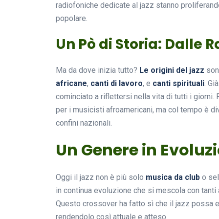
radiofoniche dedicate al jazz stanno prolifera
popolare.
Un Pò di Storia: Dalle 
Ma da dove inizia tutto?
Le origini del jazz
sono
africane
,
canti di lavoro
, e
canti spirituali
. Gi
cominciato a riflettersi nella vita di tutti i gio
per i musicisti afroamericani, ma col tempo è d
confini nazionali.
Un Genere in Evoluz
Oggi il jazz non è più solo
musica da club
o sel
in continua evoluzione che si mescola con tanti altr
Questo crossover ha fatto sì che il jazz possa 
rendendolo così attuale e atteso.