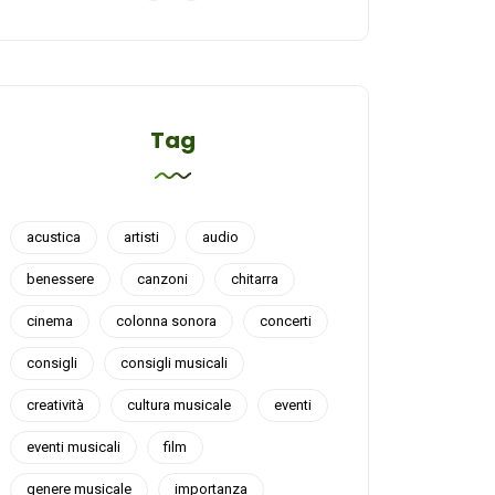
Tag
acustica
artisti
audio
benessere
canzoni
chitarra
cinema
colonna sonora
concerti
consigli
consigli musicali
creatività
cultura musicale
eventi
eventi musicali
film
genere musicale
importanza