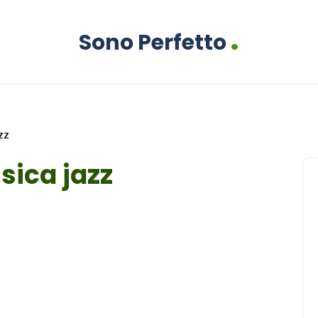
.
Sono Perfetto
azz
usica jazz