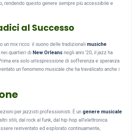
ndo, rendendo questo genere sempre più accessibile e
Radici al Successo
Musica
 un mix ricco: il suono delle tradizionali
musiche
à nei quartieri di
New Orleans
negli anni ’20, il jazz ha
rni. Prima era solo un’espressione di sofferenza e speranza
iventato un fenomeno musicale che ha travalicato anche i
ione
Musicoterapia: un
approccio innovativo per l
cura dei disturbi del sonno
ezioni per jazzisti professionisti. È un
genere musicale
18 Febbraio 2025
i stili, dal rock al funk, dal hip-hop all’elettronica.
essere reinventato ed esplorato continuamente,