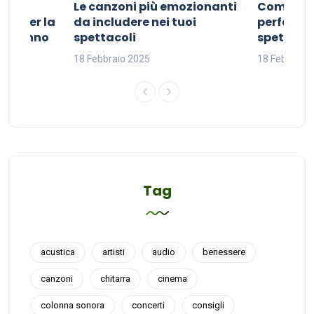
Le canzoni più emozionanti
Come sce
ivo per la
da includere nei tuoi
perfetta p
del sonno
spettacoli
spettacol
18 Febbraio 2025
18 Febbraio
Tag
acustica
artisti
audio
benessere
canzoni
chitarra
cinema
colonna sonora
concerti
consigli