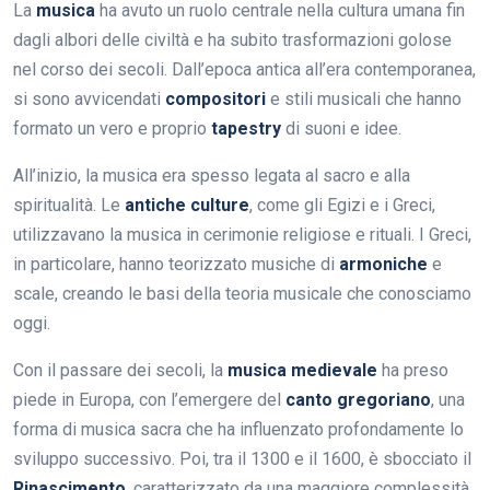
La
musica
ha avuto un ruolo centrale nella cultura umana fin
dagli albori delle civiltà e ha subito trasformazioni golose
nel corso dei secoli. Dall’epoca antica all’era contemporanea,
si sono avvicendati
compositori
e stili musicali che hanno
formato un vero e proprio
tapestry
di suoni e idee.
All’inizio, la musica era spesso legata al sacro e alla
spiritualità. Le
antiche culture
, come gli Egizi e i Greci,
utilizzavano la musica in cerimonie religiose e rituali. I Greci,
in particolare, hanno teorizzato musiche di
armoniche
e
scale, creando le basi della teoria musicale che conosciamo
oggi.
Con il passare dei secoli, la
musica medievale
ha preso
piede in Europa, con l’emergere del
canto gregoriano
, una
forma di musica sacra che ha influenzato profondamente lo
sviluppo successivo. Poi, tra il 1300 e il 1600, è sbocciato il
Rinascimento
, caratterizzato da una maggiore complessità