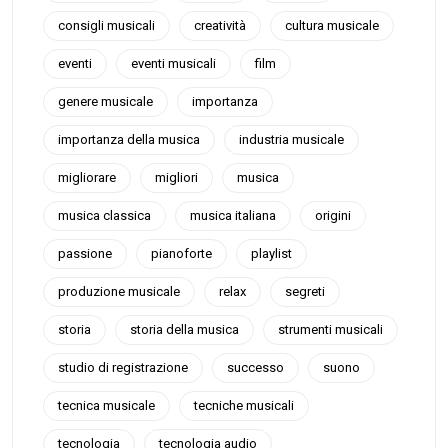
consigli musicali
creatività
cultura musicale
eventi
eventi musicali
film
genere musicale
importanza
importanza della musica
industria musicale
migliorare
migliori
musica
musica classica
musica italiana
origini
passione
pianoforte
playlist
produzione musicale
relax
segreti
storia
storia della musica
strumenti musicali
studio di registrazione
successo
suono
tecnica musicale
tecniche musicali
tecnologia
tecnologia audio