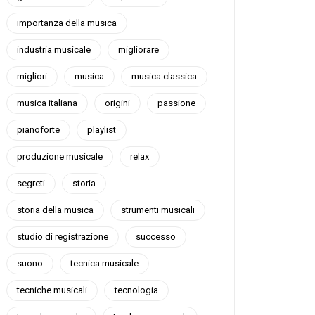
importanza della musica
industria musicale
migliorare
migliori
musica
musica classica
musica italiana
origini
passione
pianoforte
playlist
produzione musicale
relax
segreti
storia
storia della musica
strumenti musicali
studio di registrazione
successo
suono
tecnica musicale
tecniche musicali
tecnologia