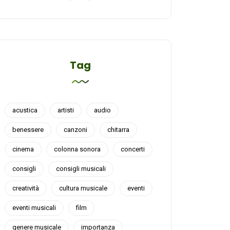
Tag
acustica
artisti
audio
benessere
canzoni
chitarra
cinema
colonna sonora
concerti
consigli
consigli musicali
creatività
cultura musicale
eventi
eventi musicali
film
genere musicale
importanza