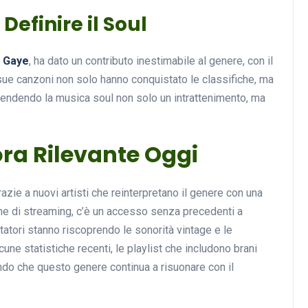
 Definire il Soul
 Gaye
, ha dato un contributo inestimabile al genere, con il
Musica
sue canzoni non solo hanno conquistato le classifiche, ma
 rendendo la musica soul non solo un intrattenimento, ma
ora Rilevante Oggi
grazie a nuovi artisti che reinterpretano il genere con una
Musicoterapia: un
me di streaming, c’è un accesso senza precedenti a
approccio innovativo per l
tatori stanno riscoprendo le sonorità vintage e le
cura dei disturbi del sonno
ne statistiche recenti, le playlist che includono brani
do che questo genere continua a risuonare con il
18 Febbraio 2025