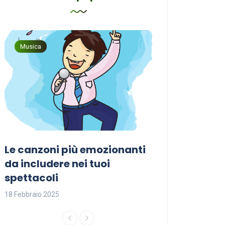
Musica
Musica
Le canzoni più emozionanti
Come sceglier
a
da includere nei tuoi
perfetta per i
spettacoli
18 Febbraio 2025
18 Febbraio 2025