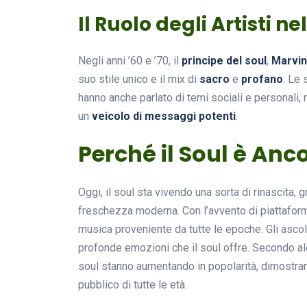
Il Ruolo degli Artisti nel
Negli anni ’60 e ’70, il
principe del soul
,
Marvin
suo stile unico e il mix di
sacro
e
profano
. Le 
hanno anche parlato di temi sociali e personali,
un
veicolo di messaggi potenti
.
Perché il Soul è Anc
Oggi, il soul sta vivendo una sorta di rinascita, 
freschezza moderna. Con l’avvento di piattafor
musica proveniente da tutte le epoche. Gli ascol
profonde emozioni che il soul offre. Secondo alcu
soul stanno aumentando in popolarità, dimostran
pubblico di tutte le età.