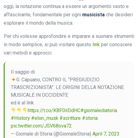
oggi, la notazione continua a essere un argomento vasto e
affascinante, fondamentale per ogni
musicista
che desideri
esplorare il mondo della musica.
Per chi volesse approfondire e imparare a suonare strumenti
in modo semplice, si può visitare questo
link
per conoscere
vari metodi e approcci.
Il saggio di
G. Capuano, CONTRO IL “PREGIUDIZIO
TRASCRIZIONISTA”. LE ORIGINI DELLA NOTAZIONE
MUSICALE IN OCCIDENTE
ed è al link
https://t.co/KBF0iIDdHC
#giornalediatoria
#History
#elon_musk
#scritture
#storia
pic.twitter.com/JSV68ova72
— Giornale di Storia (@GiornaleStoria)
April 7, 2023