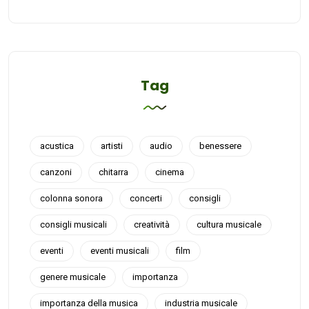
Tag
acustica
artisti
audio
benessere
canzoni
chitarra
cinema
colonna sonora
concerti
consigli
consigli musicali
creatività
cultura musicale
eventi
eventi musicali
film
genere musicale
importanza
importanza della musica
industria musicale