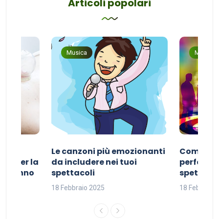
Articoli popolari
Musica
Musica
Le canzoni più emozionanti
Come sce
ivo per la
da includere nei tuoi
perfetta p
del sonno
spettacoli
spettacol
18 Febbraio 2025
18 Febbraio