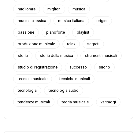
migliorare
migliori
musica
musica classica
musica italiana
origini
passione
pianoforte
playlist
produzione musicale
relax
segreti
storia
storia della musica
strumenti musicali
studio di registrazione
successo
suono
tecnica musicale
tecniche musicali
tecnologia
tecnologia audio
tendenze musicali
teoria musicale
vantaggi