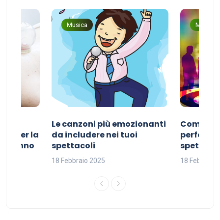
Musica
Musica
Le canzoni più emozionanti
Come sce
ivo per la
da includere nei tuoi
perfetta p
del sonno
spettacoli
spettacol
18 Febbraio 2025
18 Febbraio