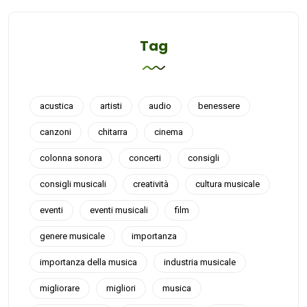
Tag
acustica
artisti
audio
benessere
canzoni
chitarra
cinema
colonna sonora
concerti
consigli
consigli musicali
creatività
cultura musicale
eventi
eventi musicali
film
genere musicale
importanza
importanza della musica
industria musicale
migliorare
migliori
musica