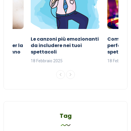
Le canzoni più emozionanti
Come sce
ivo per la
da includere nei tuoi
perfetta p
del sonno
spettacoli
spettacol
18 Febbraio 2025
18 Febbraio
Tag