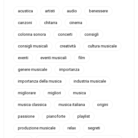
acustica
artisti
audio
benessere
canzoni
chitarra
cinema
colonna sonora
concerti
consigli
consigli musicali
creatività
cultura musicale
eventi
eventi musicali
film
genere musicale
importanza
importanza della musica
industria musicale
migliorare
migliori
musica
musica classica
musica italiana
origini
passione
pianoforte
playlist
produzione musicale
relax
segreti