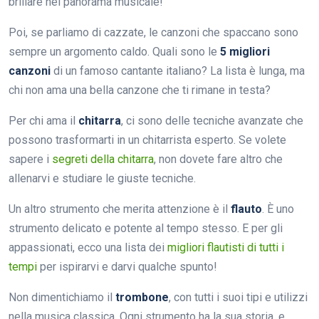
brillare nel panorama musicale!
Poi, se parliamo di cazzate, le canzoni che spaccano sono
sempre un argomento caldo. Quali sono le
5 migliori
canzoni
di un famoso cantante italiano? La lista è lunga, ma
chi non ama una bella canzone che ti rimane in testa?
Per chi ama il
chitarra
, ci sono delle tecniche avanzate che
possono trasformarti in un chitarrista esperto. Se volete
sapere i
segreti della chitarra
, non dovete fare altro che
allenarvi e studiare le giuste tecniche.
Un altro strumento che merita attenzione è il
flauto
. È uno
strumento delicato e potente al tempo stesso. E per gli
appassionati, ecco una lista dei
migliori flautisti di tutti i
tempi
per ispirarvi e darvi qualche spunto!
Non dimentichiamo il
trombone
, con tutti i suoi tipi e utilizzi
nella musica classica. Ogni strumento ha la sua storia, e