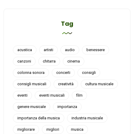
Tag
acustica
artisti
audio
benessere
canzoni
chitarra
cinema
colonna sonora
concerti
consigli
consigli musicali
creatività
cultura musicale
eventi
eventi musicali
film
genere musicale
importanza
importanza della musica
industria musicale
migliorare
migliori
musica