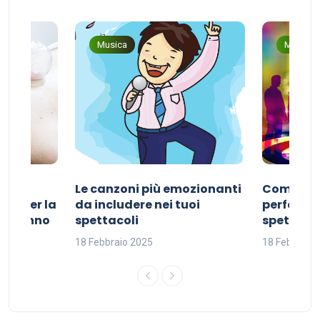
Musica
Musica
Le canzoni più emozionanti
Come sce
ivo per la
da includere nei tuoi
perfetta p
del sonno
spettacoli
spettacol
18 Febbraio 2025
18 Febbraio