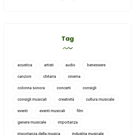
Tag
acustica
artisti
audio
benessere
canzoni
chitarra
cinema
colonna sonora
concerti
consigli
consigli musicali
creatività
cultura musicale
eventi
eventi musicali
film
genere musicale
importanza
importanza della musica
industria musicale