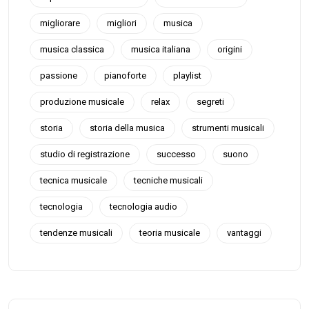
migliorare
migliori
musica
musica classica
musica italiana
origini
passione
pianoforte
playlist
produzione musicale
relax
segreti
storia
storia della musica
strumenti musicali
studio di registrazione
successo
suono
tecnica musicale
tecniche musicali
tecnologia
tecnologia audio
tendenze musicali
teoria musicale
vantaggi