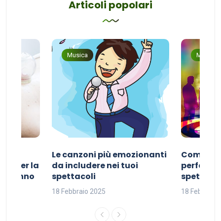
Articoli popolari
Musica
Musica
Le canzoni più emozionanti
Come sce
ivo per la
da includere nei tuoi
perfetta p
del sonno
spettacoli
spettacol
18 Febbraio 2025
18 Febbraio