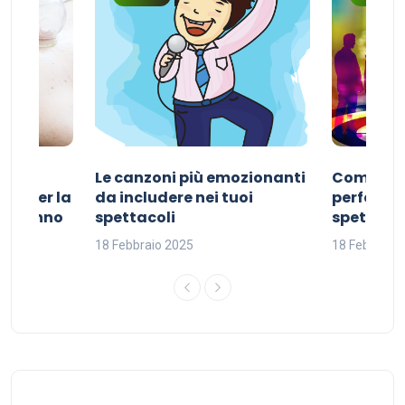
Le canzoni più emozionanti
Come sce
ivo per la
da includere nei tuoi
perfetta p
del sonno
spettacoli
spettacol
18 Febbraio 2025
18 Febbraio