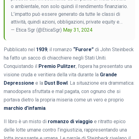
o ambientale, non solo quindi il rendimento finanziario.
L’impatto può essere generato da tutte le classi di
attività, quindi azioni, obbligazioni, private equity e…
— Etica Sgr (@EticaSgr)
May 31, 2024
Pubblicato nel
1939
, il romanzo
“Furore”
di John Steinbeck
ha fatto un sacco di chiacchiere negli Stati Uniti.
Conquistando il
Premio Pulitzer
, l’opera ha presentato una
visione cruda e veritiera della vita durante la
Grande
Depressione
e la
Dust Bowl
. La situazione era drammatica:
manodopera sfruttata e mal pagata, con ognuno che si
portava dietro la propria miseria come un vero e proprio
marchio d’infamia
.
Il libro è un misto di
romanzo di viaggio
e ritratto epico
delle lotte umane contro l’ingiustizia, rappresentando una
lotta incessante e umana. Le parole di Steinbeck rivelano il