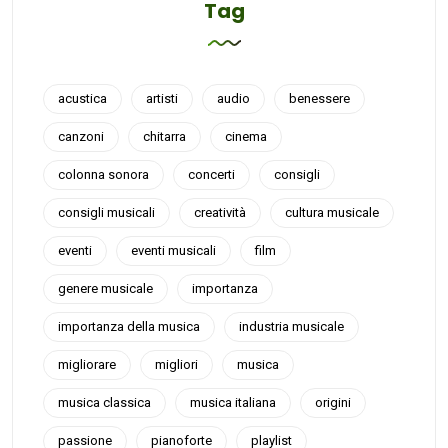
Tag
acustica
artisti
audio
benessere
canzoni
chitarra
cinema
colonna sonora
concerti
consigli
consigli musicali
creatività
cultura musicale
eventi
eventi musicali
film
genere musicale
importanza
importanza della musica
industria musicale
migliorare
migliori
musica
musica classica
musica italiana
origini
passione
pianoforte
playlist