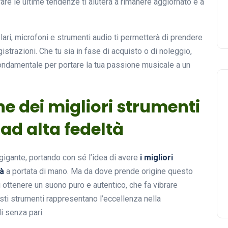
rare le ultime tendenze ti aiuterà a rimanere aggiornato e a
ari, microfoni e strumenti audio ti permetterà di prendere
istrazioni. Che tu sia in fase di acquisto o di noleggio,
fondamentale per portare la tua passione musicale a un
ne dei migliori strumenti
 ad alta fedeltà
 gigante, portando con sé l’idea di avere
i migliori
tà
a portata di mano. Ma da dove prende origine questo
i ottenere un suono puro e autentico, che fa vibrare
esti strumenti rappresentano l’eccellenza nella
i senza pari.