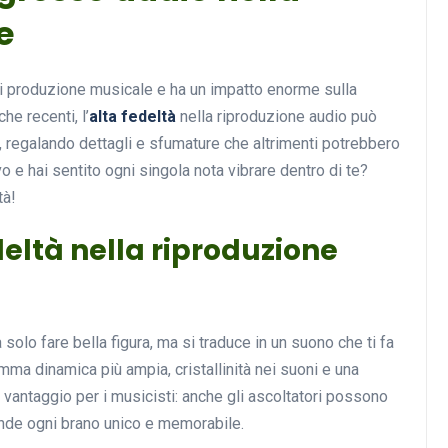
e
di produzione musicale e ha un impatto enorme sulla
Musica
he recenti, l’
alta fedeltà
nella riproduzione audio può
, regalando dettagli e sfumature che altrimenti potrebbero
vo e hai sentito ogni singola nota vibrare dentro di te?
tà!
deltà nella riproduzione
Musicoterapia: un
approccio innovativo per l
a solo fare bella figura, ma si traduce in un suono che ti fa
cura dei disturbi del sonno
ma dinamica più ampia, cristallinità nei suoni e una
18 Febbraio 2025
vantaggio per i musicisti: anche gli ascoltatori possono
ende ogni brano unico e memorabile.