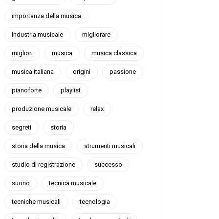
importanza della musica
industria musicale
migliorare
migliori
musica
musica classica
musica italiana
origini
passione
pianoforte
playlist
produzione musicale
relax
segreti
storia
storia della musica
strumenti musicali
studio di registrazione
successo
suono
tecnica musicale
tecniche musicali
tecnologia