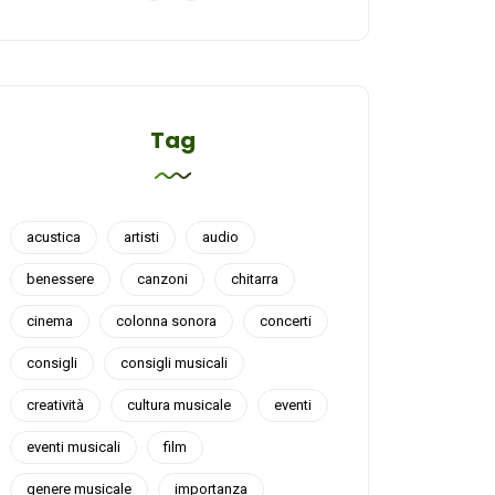
Tag
acustica
artisti
audio
benessere
canzoni
chitarra
cinema
colonna sonora
concerti
consigli
consigli musicali
creatività
cultura musicale
eventi
eventi musicali
film
genere musicale
importanza