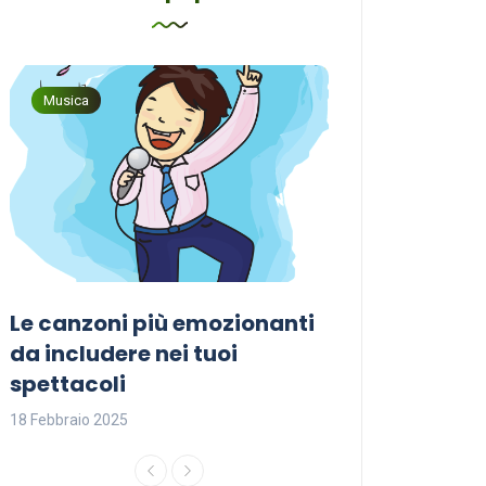
Musica
Musica
Le canzoni più emozionanti
Come sceglier
a
da includere nei tuoi
perfetta per i
spettacoli
18 Febbraio 2025
18 Febbraio 2025