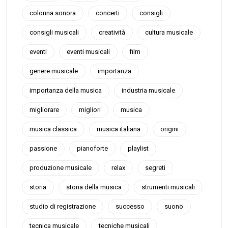
colonna sonora
concerti
consigli
consigli musicali
creatività
cultura musicale
eventi
eventi musicali
film
genere musicale
importanza
importanza della musica
industria musicale
migliorare
migliori
musica
musica classica
musica italiana
origini
passione
pianoforte
playlist
produzione musicale
relax
segreti
storia
storia della musica
strumenti musicali
studio di registrazione
successo
suono
tecnica musicale
tecniche musicali