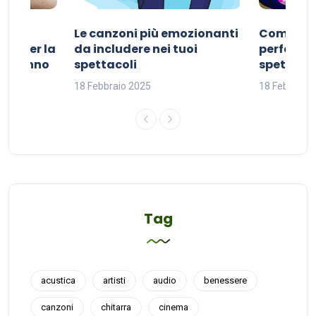
Le canzoni più emozionanti
Come sce
ivo per la
da includere nei tuoi
perfetta p
del sonno
spettacoli
spettacol
18 Febbraio 2025
18 Febbraio
Tag
acustica
artisti
audio
benessere
canzoni
chitarra
cinema