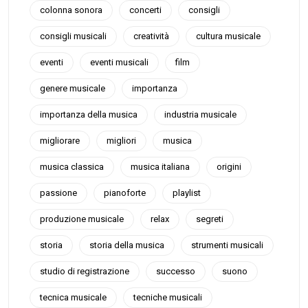
colonna sonora
concerti
consigli
consigli musicali
creatività
cultura musicale
eventi
eventi musicali
film
genere musicale
importanza
importanza della musica
industria musicale
migliorare
migliori
musica
musica classica
musica italiana
origini
passione
pianoforte
playlist
produzione musicale
relax
segreti
storia
storia della musica
strumenti musicali
studio di registrazione
successo
suono
tecnica musicale
tecniche musicali