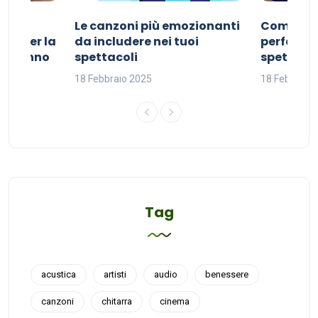
Le canzoni più emozionanti
Come sce
ivo per la
da includere nei tuoi
perfetta p
del sonno
spettacoli
spettacol
18 Febbraio 2025
18 Febbraio
Tag
acustica
artisti
audio
benessere
canzoni
chitarra
cinema