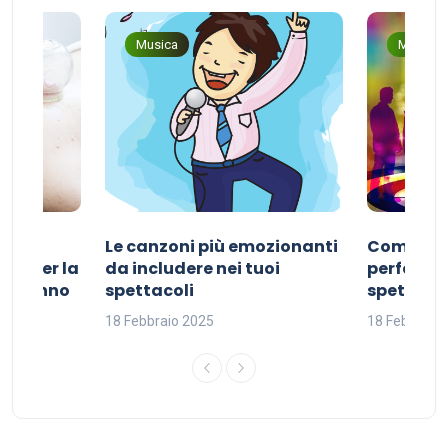
Musica
Musica
Le canzoni più emozionanti
Come sce
ivo per la
da includere nei tuoi
perfetta p
del sonno
spettacoli
spettacol
18 Febbraio 2025
18 Febbraio