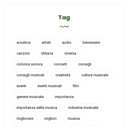
Tag
acustica
artisti
audio
benessere
canzoni
chitarra
cinema
colonna sonora
concerti
consigli
consigli musicali
creatività
cultura musicale
eventi
eventi musicali
film
genere musicale
importanza
importanza della musica
industria musicale
migliorare
migliori
musica