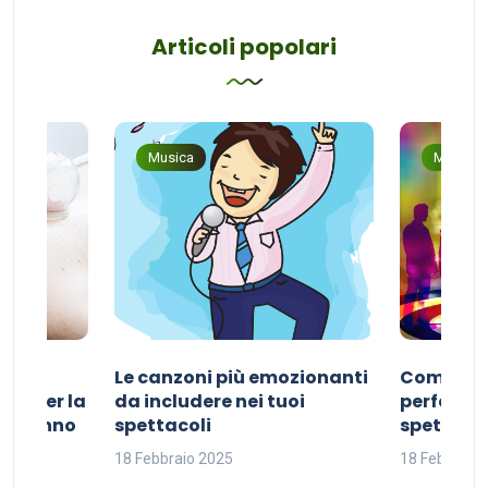
Articoli popolari
Musica
Musica
Le canzoni più emozionanti
Come sce
ivo per la
da includere nei tuoi
perfetta p
del sonno
spettacoli
spettacol
18 Febbraio 2025
18 Febbraio