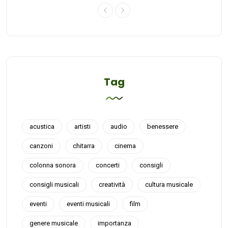
Tag
acustica
artisti
audio
benessere
canzoni
chitarra
cinema
colonna sonora
concerti
consigli
consigli musicali
creatività
cultura musicale
eventi
eventi musicali
film
genere musicale
importanza