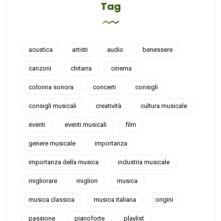
Tag
acustica
artisti
audio
benessere
canzoni
chitarra
cinema
colonna sonora
concerti
consigli
consigli musicali
creatività
cultura musicale
eventi
eventi musicali
film
genere musicale
importanza
importanza della musica
industria musicale
migliorare
migliori
musica
musica classica
musica italiana
origini
passione
pianoforte
playlist