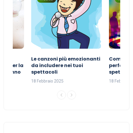
Le canzoni più emozionanti
Come sce
ivo per la
da includere nei tuoi
perfetta p
del sonno
spettacoli
spettacol
18 Febbraio 2025
18 Febbraio