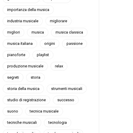
importanza della musica
industria musicale
migliorare
migliori
musica
musica classica
musica italiana
origini
passione
pianoforte
playlist
produzione musicale
relax
segreti
storia
storia della musica
strumenti musicali
studio di registrazione
successo
suono
tecnica musicale
tecniche musicali
tecnologia