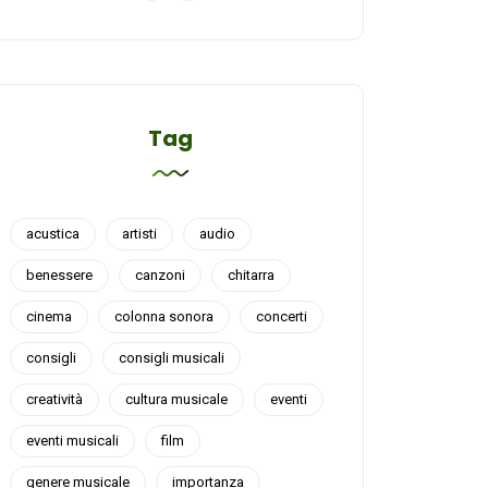
Tag
acustica
artisti
audio
benessere
canzoni
chitarra
cinema
colonna sonora
concerti
consigli
consigli musicali
creatività
cultura musicale
eventi
eventi musicali
film
genere musicale
importanza