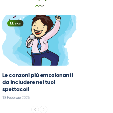
Musica
Musica
Le canzoni più emozionanti
Come sceglier
a
da includere nei tuoi
perfetta per i
spettacoli
18 Febbraio 2025
18 Febbraio 2025