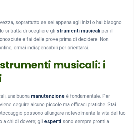
ezza, soprattutto se sei appena agli inizi o hai bisogno
Musica
o si tratta di scegliere gli
strumenti musicali
per il
onosciute e fai delle prove prima di decidere. Non
line, ormai indispensabili per orientarsi.
strumenti musicali: i
i
Musicoterapia: un
cali, una buona
manutenzione
è fondamentale. Per
approccio innovativo per l
viene seguire alcune piccole ma efficaci pratiche. Stai
cura dei disturbi del sonno
n stoccaggio possono allungare notevolmente la vita del tuo
18 Febbraio 2025
 a chi di dovere; gli
esperti
sono sempre pronti a