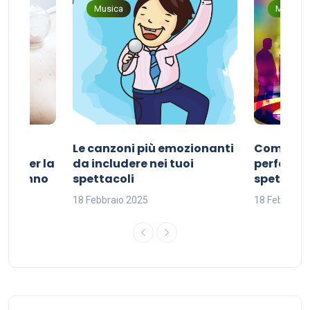
Musica
Musica
Le canzoni più emozionanti
Come sce
ivo per la
da includere nei tuoi
perfetta p
del sonno
spettacoli
spettacol
18 Febbraio 2025
18 Febbraio