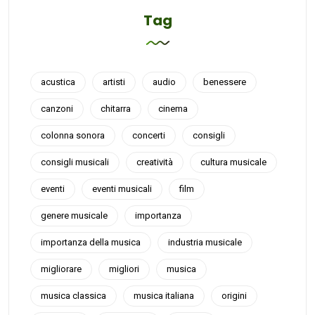
Tag
acustica
artisti
audio
benessere
canzoni
chitarra
cinema
colonna sonora
concerti
consigli
consigli musicali
creatività
cultura musicale
eventi
eventi musicali
film
genere musicale
importanza
importanza della musica
industria musicale
migliorare
migliori
musica
musica classica
musica italiana
origini