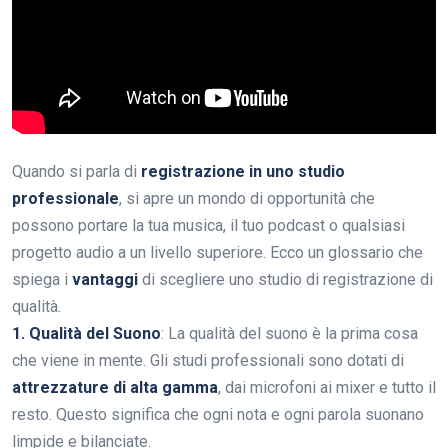
Quando si parla di
registrazione in uno studio
professionale
, si apre un mondo di opportunità che
possono portare la tua musica, il tuo podcast o qualsiasi
progetto audio a un livello superiore. Ecco un glossario che
spiega i
vantaggi
di scegliere uno studio di registrazione di
qualità.
1. Qualità del Suono
: La qualità del suono è la prima cosa
che viene in mente. Gli studi professionali sono dotati di
attrezzature di alta gamma
, dai microfoni ai mixer e tutto il
resto. Questo significa che ogni nota e ogni parola suonano
limpide e bilanciate.