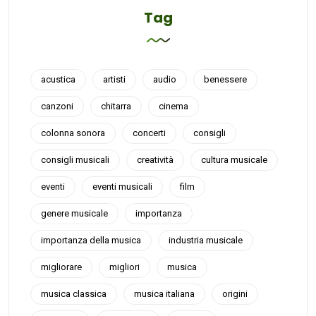
Tag
acustica
artisti
audio
benessere
canzoni
chitarra
cinema
colonna sonora
concerti
consigli
consigli musicali
creatività
cultura musicale
eventi
eventi musicali
film
genere musicale
importanza
importanza della musica
industria musicale
migliorare
migliori
musica
musica classica
musica italiana
origini