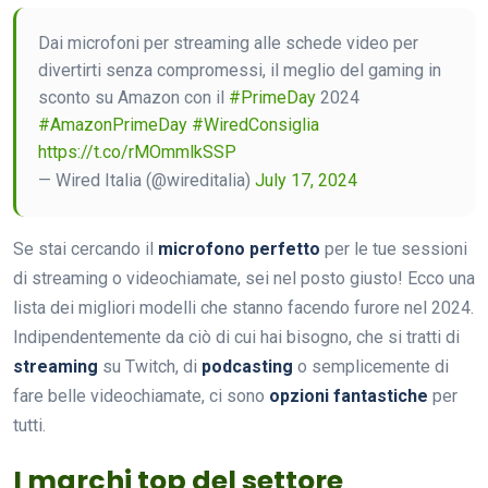
Dai microfoni per streaming alle schede video per
divertirti senza compromessi, il meglio del gaming in
sconto su Amazon con il
#PrimeDay
2024
#AmazonPrimeDay
#WiredConsiglia
https://t.co/rMOmmlkSSP
— Wired Italia (@wireditalia)
July 17, 2024
Se stai cercando il
microfono perfetto
per le tue sessioni
di streaming o videochiamate, sei nel posto giusto! Ecco una
lista dei migliori modelli che stanno facendo furore nel 2024.
Indipendentemente da ciò di cui hai bisogno, che si tratti di
streaming
su Twitch, di
podcasting
o semplicemente di
fare belle videochiamate, ci sono
opzioni fantastiche
per
tutti.
I marchi top del settore