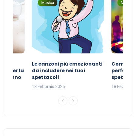
Musica
Musica
Le canzoni più emozionanti
Come sce
ivo per la
da includere nei tuoi
perfetta p
del sonno
spettacoli
spettacol
18 Febbraio 2025
18 Febbraio