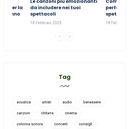
Le canzoni più emozionanti
Come sce
ivo per la
da includere nei tuoi
perfetta p
del sonno
spettacoli
spettacol
18 Febbraio 2025
18 Febbraio
Tag
acustica
artisti
audio
benessere
canzoni
chitarra
cinema
colonna sonora
concerti
consigli