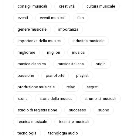
consigli musicali
creatività
cultura musicale
eventi
eventi musicali
film
genere musicale
importanza
importanza della musica
industria musicale
migliorare
migliori
musica
musica classica
musica italiana
origini
passione
pianoforte
playlist
produzione musicale
relax
segreti
storia
storia della musica
strumenti musicali
studio di registrazione
successo
suono
tecnica musicale
tecniche musicali
tecnologia
tecnologia audio