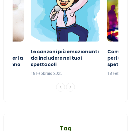
Le canzoni più emozionanti
Come sce
ivo per la
da includere nei tuoi
perfetta p
del sonno
spettacoli
spettacol
18 Febbraio 2025
18 Febbraio
Tag