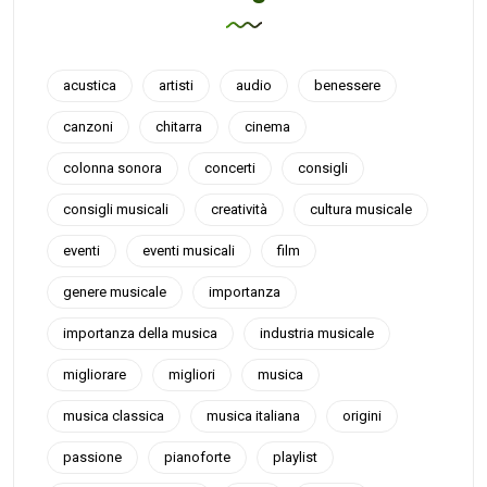
acustica
artisti
audio
benessere
canzoni
chitarra
cinema
colonna sonora
concerti
consigli
consigli musicali
creatività
cultura musicale
eventi
eventi musicali
film
genere musicale
importanza
importanza della musica
industria musicale
migliorare
migliori
musica
musica classica
musica italiana
origini
passione
pianoforte
playlist