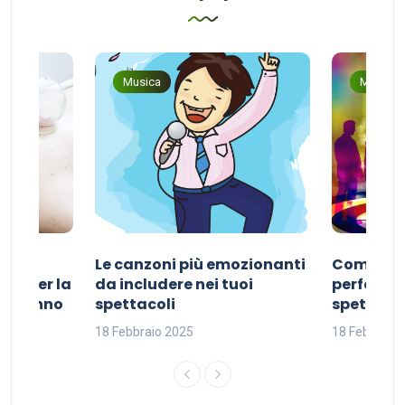
Musica
Musica
Le canzoni più emozionanti
Come sce
ivo per la
da includere nei tuoi
perfetta p
del sonno
spettacoli
spettacol
18 Febbraio 2025
18 Febbraio