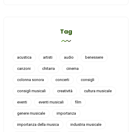
Tag
acustica
artisti
audio
benessere
canzoni
chitarra
cinema
colonna sonora
concerti
consigli
consigli musicali
creatività
cultura musicale
eventi
eventi musicali
film
genere musicale
importanza
importanza della musica
industria musicale