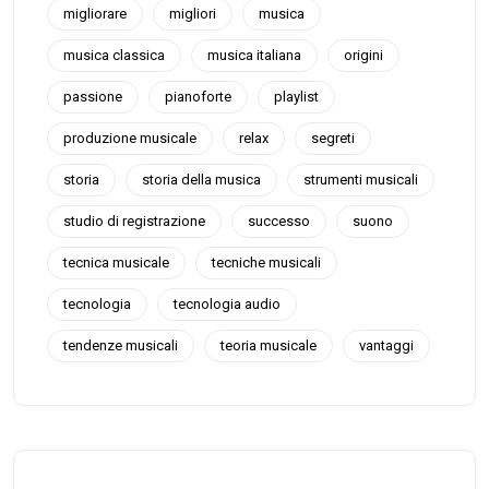
migliorare
migliori
musica
musica classica
musica italiana
origini
passione
pianoforte
playlist
produzione musicale
relax
segreti
storia
storia della musica
strumenti musicali
studio di registrazione
successo
suono
tecnica musicale
tecniche musicali
tecnologia
tecnologia audio
tendenze musicali
teoria musicale
vantaggi