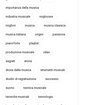
importanza della musica
industria musicale
migliorare
migliori
musica
musica classica
musica italiana
origini
passione
pianoforte
playlist
produzione musicale
relax
segreti
storia
storia della musica
strumenti musicali
studio di registrazione
successo
suono
tecnica musicale
tecniche musicali
tecnologia