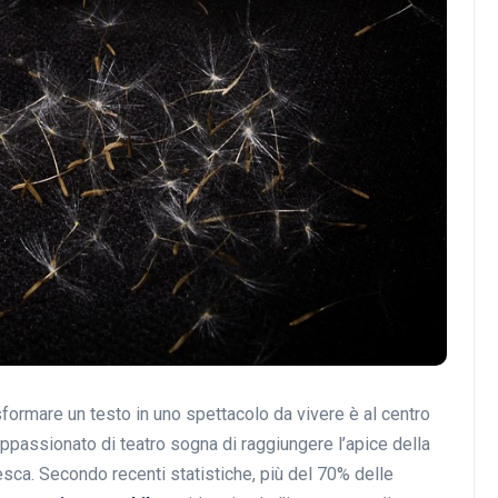
Musica
Musicoterapia: un
approccio innovativo per l
cura dei disturbi del sonno
rasformare un testo in uno spettacolo da vivere è al centro
18 Febbraio 2025
appassionato di teatro sogna di raggiungere l’apice della
esca. Secondo recenti statistiche, più del 70% delle