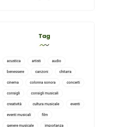
Tag
acustica
artisti
audio
benessere
canzoni
chitarra
cinema
colonna sonora
concerti
consigli
consigli musicali
creatività
cultura musicale
eventi
eventi musicali
film
genere musicale
importanza