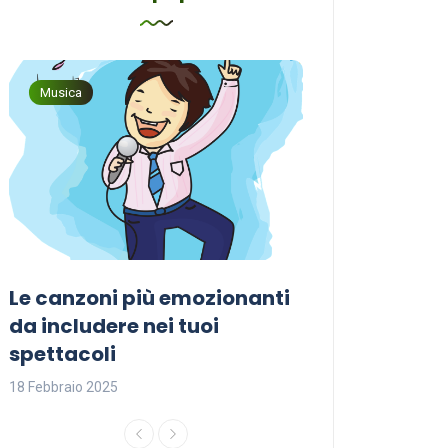
Musica
Musica
Le canzoni più emozionanti
Come sceglier
a
da includere nei tuoi
perfetta per i
spettacoli
18 Febbraio 2025
18 Febbraio 2025