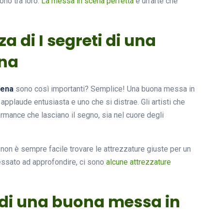
ono tra loro.
La messa in scena perfetta
è un’arte che
za di I segreti di una
ena
cena
sono così importanti? Semplice! Una buona messa in
applaude entusiasta e uno che si distrae. Gli artisti che
mance che lasciano il segno, sia nel cuore degli
 non è sempre facile trovare le attrezzature giuste per un
essato ad approfondire, ci sono
alcune attrezzature
eti di una buona messa in