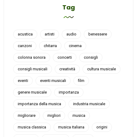
Tag
acustica
artisti
audio
benessere
canzoni
chitarra
cinema
colonna sonora
concerti
consigli
consigli musicali
creatività
cultura musicale
eventi
eventi musicali
film
genere musicale
importanza
importanza della musica
industria musicale
migliorare
migliori
musica
musica classica
musica italiana
origini