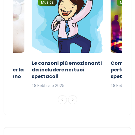
Musica
Musica
Le canzoni più emozionanti
Come sce
ivo per la
da includere nei tuoi
perfetta p
del sonno
spettacoli
spettacol
18 Febbraio 2025
18 Febbraio