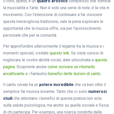
Il coro, quindi, è un
quadro artistico
complesso che stimola
la muscialità e l’arte. Non è solo una serie di note; è la vita in
movimento. Con l’intenzione di continuare a far crescere
questa meravigliosa tradizione, vale la pena esplorare le
opportunità che la musica offre, sia per l’accrescimento
personale che per la comunità.
Per approfondire ulteriormente il legame tra la musica e i
momenti speciali, visitate
questo link
. Se siete curiosi di
migliorare le vostre abilità vocali, date un’occhiata a
questa
pagina
. Scoprirete anche
come scrivere un ritornello
accattivante
e i fantastici
benefici delle lezioni di canto
.
Il canto corale ha un
potere incredibile
che va ben oltre il
semplice far musica insieme. Tanto che ci sono
numerosi
studi
che attestano i benefici di questa pratica non solo
sulla salute psicologica, ma anche su quella sociale e fisica
di chi partecipa. Per esempio, una ricerca condotta dalle