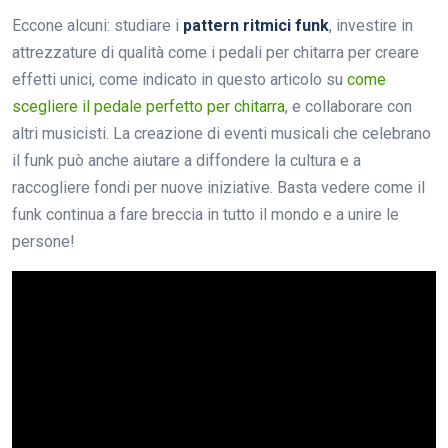
Eccone alcuni: studiare i
pattern ritmici funk
, investire in
attrezzature di qualità come i pedali per chitarra per creare
effetti unici, come indicato in questo articolo su
come
scegliere il pedale perfetto per chitarra
, e collaborare con
altri musicisti. La creazione di eventi musicali che celebrano
il funk può anche aiutare a diffondere la cultura e a
raccogliere fondi per nuove iniziative. Basta vedere come il
funk continua a fare breccia in tutto il mondo e a unire le
persone!