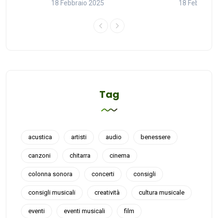
18 Febbraio 2025
18 Febbraio
Tag
acustica
artisti
audio
benessere
canzoni
chitarra
cinema
colonna sonora
concerti
consigli
consigli musicali
creatività
cultura musicale
eventi
eventi musicali
film