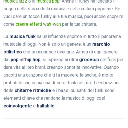
musica jazz
o la
musica pop
. Anche il funky ha lasciato il
segno nella storia della musica e nella cultura popolare. Se
vuoi dare un tocco funky alla tua musica, puoi anche scoprire
come
creare effetti wah-wah
per la tua chitarra.
La
musica funk
ha un’influenza enorme in tutto il panorama
musicale di oggi. Non è solo un genere; è un
marchio
stilistico
che si riconosce ovunque. Artisti di ogni genere,
dal
pop
all’
hip hop
, si ispirano ai ritmi
groovosi
del funk per
dare vita ai loro brani, creando sonorità innovative. Quando
ascolti una canzone che ti fa muovere le anche, è molto
probabile che ci sia una dose di funk nel mix. Le vibrazioni
delle
chitarre ritmiche
e i bassi pulsanti del funk sono
elementi chiave che rendono la musica di oggi così
coinvolgente
e
ballabile
.