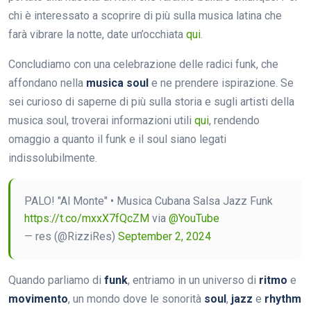
chi è interessato a scoprire di più sulla musica latina che
farà vibrare la notte, date un’occhiata
qui
.
Concludiamo con una celebrazione delle radici funk, che
affondano nella
musica soul
e ne prendere ispirazione. Se
sei curioso di saperne di più sulla storia e sugli artisti della
musica soul, troverai informazioni utili
qui
, rendendo
omaggio a quanto il funk e il soul siano legati
indissolubilmente.
PALO! "Al Monte" • Musica Cubana Salsa Jazz Funk
https://t.co/mxxX7fQcZM
via
@YouTube
— res (@RizziRes)
September 2, 2024
Quando parliamo di
funk
, entriamo in un universo di
ritmo
e
movimento
, un mondo dove le sonorità
soul
,
jazz
e
rhythm