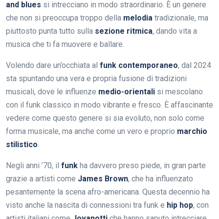
and blues
si intrecciano in modo straordinario. È un genere
che non si preoccupa troppo della
melodia
tradizionale, ma
piuttosto punta tutto sulla
sezione ritmica
, dando vita a
musica che ti fa muovere e ballare.
Volendo dare un’occhiata al
funk contemporaneo
, dal 2024
sta spuntando una vera e propria fusione di tradizioni
musicali, dove le influenze
medio-orientali
si mescolano
con il funk classico in modo vibrante e fresco. È affascinante
vedere come questo genere si sia evoluto, non solo come
forma musicale, ma anche come un vero e proprio
marchio
stilistico
.
Negli anni ’70, il
funk
ha davvero preso piede, in gran parte
grazie a artisti come
James Brown
, che ha influenzato
pesantemente la scena afro-americana. Questa decennio ha
visto anche la nascita di connessioni tra funk e
hip hop
, con
artisti italiani come
Jovanotti
che hanno saputo intrecciare