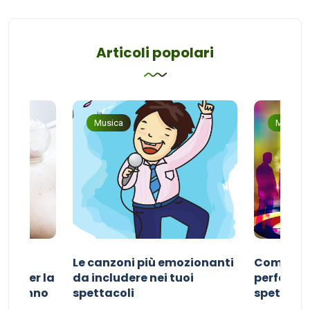
Articoli popolari
Musica
Musica
Le canzoni più emozionanti
Come sce
ivo per la
da includere nei tuoi
perfetta p
del sonno
spettacoli
spettacol