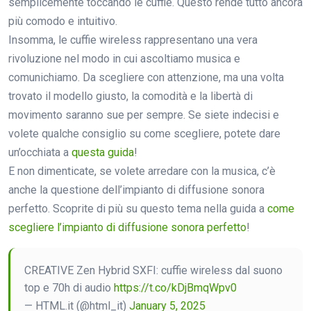
semplicemente toccando le cuffie. Questo rende tutto ancora
più comodo e intuitivo.
Insomma, le cuffie wireless rappresentano una vera
rivoluzione nel modo in cui ascoltiamo musica e
comunichiamo. Da scegliere con attenzione, ma una volta
trovato il modello giusto, la comodità e la libertà di
movimento saranno sue per sempre. Se siete indecisi e
volete qualche consiglio su come scegliere, potete dare
un’occhiata a
questa guida
!
E non dimenticate, se volete arredare con la musica, c’è
anche la questione dell’impianto di diffusione sonora
perfetto. Scoprite di più su questo tema nella guida a
come
scegliere l’impianto di diffusione sonora perfetto
!
CREATIVE Zen Hybrid SXFI: cuffie wireless dal suono
top e 70h di audio
https://t.co/kDjBmqWpv0
— HTML.it (@html_it)
January 5, 2025