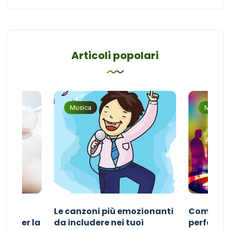
Articoli popolari
Musica
Musica
Le canzoni più emozionanti
Come sce
ivo per la
da includere nei tuoi
perfetta p