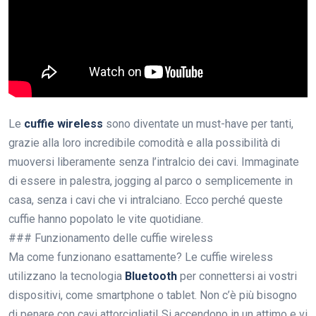
Le
cuffie wireless
sono diventate un must-have per tanti,
grazie alla loro incredibile comodità e alla possibilità di
muoversi liberamente senza l’intralcio dei cavi. Immaginate
di essere in palestra, jogging al parco o semplicemente in
casa, senza i cavi che vi intralciano. Ecco perché queste
cuffie hanno popolato le vite quotidiane.
### Funzionamento delle cuffie wireless
Ma come funzionano esattamente? Le cuffie wireless
utilizzano la tecnologia
Bluetooth
per connettersi ai vostri
dispositivi, come smartphone o tablet. Non c’è più bisogno
di penare con cavi attorcigliati! Si accendono in un attimo e vi