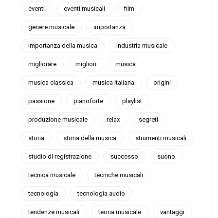
eventi
eventi musicali
film
genere musicale
importanza
importanza della musica
industria musicale
migliorare
migliori
musica
musica classica
musica italiana
origini
passione
pianoforte
playlist
produzione musicale
relax
segreti
storia
storia della musica
strumenti musicali
studio di registrazione
successo
suono
tecnica musicale
tecniche musicali
tecnologia
tecnologia audio
tendenze musicali
teoria musicale
vantaggi