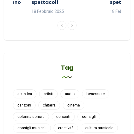
del sonno
spettacoli
spettacol
18 Febbraio 2025
18 Febbraio
Tag
acustica
artisti
audio
benessere
canzoni
chitarra
cinema
colonna sonora
concerti
consigli
consigli musicali
creatività
cultura musicale