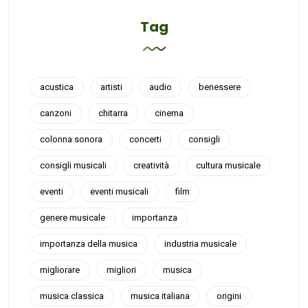
Tag
acustica
artisti
audio
benessere
canzoni
chitarra
cinema
colonna sonora
concerti
consigli
consigli musicali
creatività
cultura musicale
eventi
eventi musicali
film
genere musicale
importanza
importanza della musica
industria musicale
migliorare
migliori
musica
musica classica
musica italiana
origini