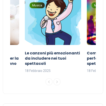
Musica
Musica
Le canzoni più emozionanti
Come sce
ivo per la
da includere nei tuoi
perfetta p
del sonno
spettacoli
spettacol
18 Febbraio 2025
18 Febbraio