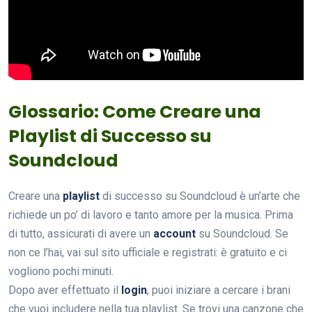
Glossario: Come Creare una
Playlist di Successo su
Soundcloud
Creare una
playlist
di successo su Soundcloud è un’arte che
richiede un po’ di lavoro e tanto amore per la musica. Prima
di tutto, assicurati di avere un
account
su Soundcloud. Se
non ce l’hai, vai sul sito ufficiale e registrati: è gratuito e ci
vogliono pochi minuti.
Dopo aver effettuato il
login
, puoi iniziare a cercare i brani
che vuoi includere nella tua playlist. Se trovi una canzone che