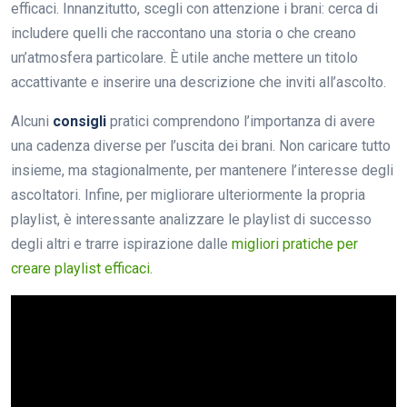
efficaci. Innanzitutto, scegli con attenzione i brani: cerca di
includere quelli che raccontano una storia o che creano
un’atmosfera particolare. È utile anche mettere un titolo
accattivante e inserire una descrizione che inviti all’ascolto.
Alcuni
consigli
pratici comprendono l’importanza di avere
una cadenza diverse per l’uscita dei brani. Non caricare tutto
insieme, ma stagionalmente, per mantenere l’interesse degli
ascoltatori. Infine, per migliorare ulteriormente la propria
playlist, è interessante analizzare le playlist di successo
degli altri e trarre ispirazione dalle
migliori pratiche per
creare playlist efficaci
.