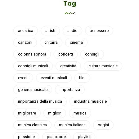
Tag
acustica
artisti
audio
benessere
canzoni
chitarra
cinema
colonna sonora
concerti
consigli
consigli musicali
creatività
cultura musicale
eventi
eventi musicali
film
genere musicale
importanza
importanza della musica
industria musicale
migliorare
migliori
musica
musica classica
musica italiana
origini
passione
pianoforte
playlist