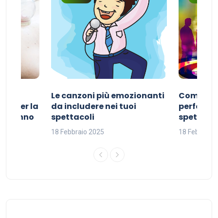
Le canzoni più emozionanti
Come sce
ivo per la
da includere nei tuoi
perfetta p
del sonno
spettacoli
spettacol
18 Febbraio 2025
18 Febbraio