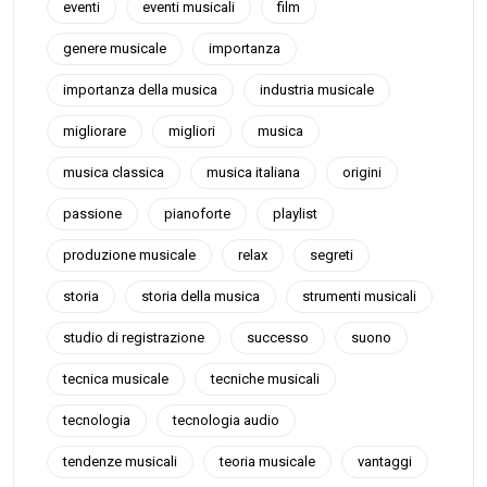
eventi
eventi musicali
film
genere musicale
importanza
importanza della musica
industria musicale
migliorare
migliori
musica
musica classica
musica italiana
origini
passione
pianoforte
playlist
produzione musicale
relax
segreti
storia
storia della musica
strumenti musicali
studio di registrazione
successo
suono
tecnica musicale
tecniche musicali
tecnologia
tecnologia audio
tendenze musicali
teoria musicale
vantaggi