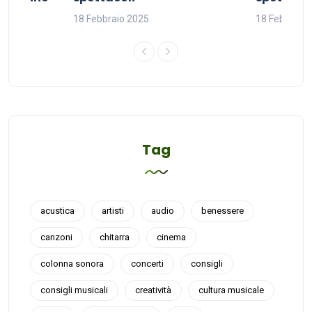
18 Febbraio 2025
18 Febbraio
Tag
acustica
artisti
audio
benessere
canzoni
chitarra
cinema
colonna sonora
concerti
consigli
consigli musicali
creatività
cultura musicale