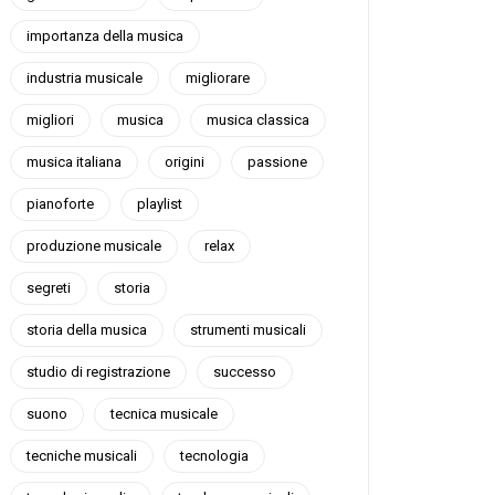
importanza della musica
industria musicale
migliorare
migliori
musica
musica classica
musica italiana
origini
passione
pianoforte
playlist
produzione musicale
relax
segreti
storia
storia della musica
strumenti musicali
studio di registrazione
successo
suono
tecnica musicale
tecniche musicali
tecnologia