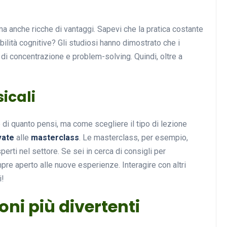
a anche ricche di vantaggi. Sapevi che la pratica costante
bilità cognitive? Gli studiosi hanno dimostrato che i
Musica
 di concentrazione e problem-solving. Quindi, oltre a
sicali
 di quanto pensi, ma come scegliere il tipo di lezione
vate
alle
masterclass
. Le masterclass, per esempio,
Musicoterapia: un
erti nel settore. Se sei in cerca di consigli per
approccio innovativo per l
pre aperto alle nuove esperienze. Interagire con altri
cura dei disturbi del sonno
i!
18 Febbraio 2025
oni più divertenti