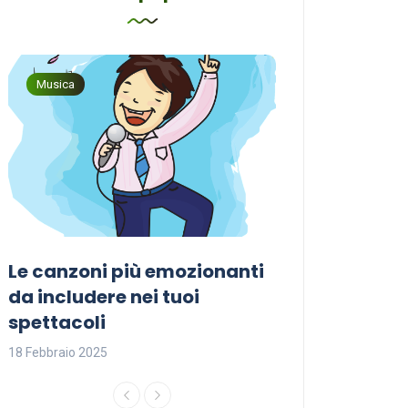
Musica
Musica
Le canzoni più emozionanti
Come sceglier
a
da includere nei tuoi
perfetta per i
spettacoli
18 Febbraio 2025
18 Febbraio 2025