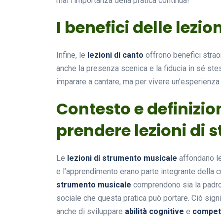
mai l’importanza della pratica continua!
I benefici delle lezio
Infine, le
lezioni di canto
offrono benefici straor
anche la presenza scenica e la fiducia in sé ste
imparare a cantare, ma per vivere un’esperienza c
Contesto e definizion
prendere lezioni di
Le
lezioni di strumento musicale
affondano le
e l’apprendimento erano parte integrante della c
strumento musicale
comprendono sia la padron
sociale che questa pratica può portare. Ciò sign
anche di sviluppare
abilità cognitive
e
compete