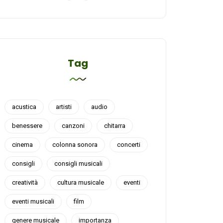
Tag
acustica
artisti
audio
benessere
canzoni
chitarra
cinema
colonna sonora
concerti
consigli
consigli musicali
creatività
cultura musicale
eventi
eventi musicali
film
genere musicale
importanza