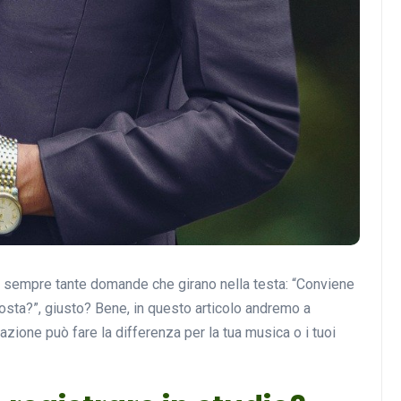
Musica
Musicoterapia: un
o sempre tante domande che girano nella testa: “Conviene
approccio innovativo per l
sta?”, giusto? Bene, in questo articolo andremo a
cura dei disturbi del sonno
razione può fare la differenza per la tua musica o i tuoi
18 Febbraio 2025