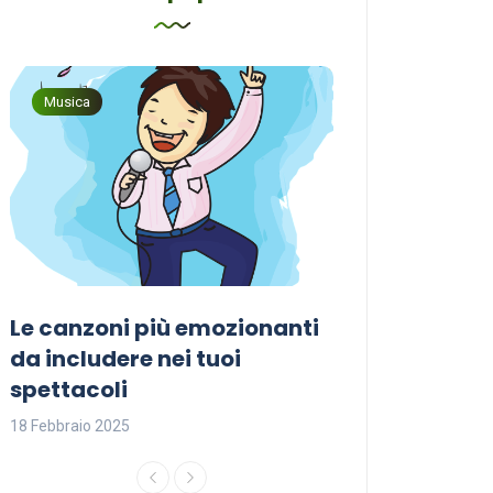
Musica
Musica
Le canzoni più emozionanti
Come sceglier
a
da includere nei tuoi
perfetta per i
spettacoli
18 Febbraio 2025
18 Febbraio 2025