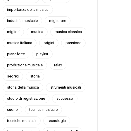
importanza della musica
industria musicale
migliorare
migliori
musica
musica classica
musica italiana
origini
passione
pianoforte
playlist
produzione musicale
relax
segreti
storia
storia della musica
strumenti musicali
studio di registrazione
successo
suono
tecnica musicale
tecniche musicali
tecnologia