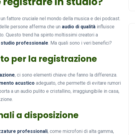
registrare in studio?
ta un fattore cruciale nel mondo della musica e dei podcast.
% delle persone afferma che un
audio di qualità
influisce
tto. Questo trend ha spinto moltissimi creatori a
n
studio professionale
. Ma quali sono i veri benefici?
o per la registrazione
razione
, ci sono elementi chiave che fanno la differenza.
amento acustico
adeguato, che permette di evitare rumori
orta a un audio pulito e cristallino, irraggiungibile in casa,
azione.
ali a disposizione
zzature professionali
, come microfoni di alta gamma,