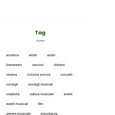
Tag
acustica
artisti
audio
benessere
canzoni
chitarra
cinema
colonna sonora
concerti
consigli
consigli musicali
creatività
cultura musicale
eventi
eventi musicali
film
genere musicale
importanza